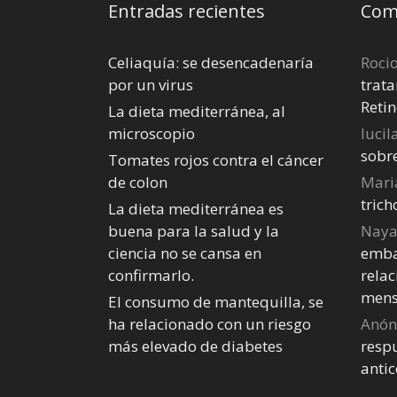
Entradas recientes
Come
Celiaquía: se desencadenaría
Roci
por un virus
trata
Retin
La dieta mediterránea, al
microscopio
lucil
sobr
Tomates rojos contra el cáncer
de colon
Mari
tric
La dieta mediterránea es
buena para la salud y la
Nay
ciencia no se cansa en
emba
confirmarlo.
relac
mens
El consumo de mantequilla, se
ha relacionado con un riesgo
Anó
más elevado de diabetes
respu
anti