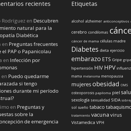
ntarios recientes
Etiquetas
o Rodríguez
en
Descubren
alcohol
alzheimer
anticonceptivos
miento natural para la
cánc
cerebro
condilomas
opatía Diabética
células madre
cáncer de mama
a
en
Preguntas frecuentes
Diabetes
dieta
ejercicio
e el PAP o Papanicolau
embarazo
ETS
a
en
Infección por
Gripe
gripe
HPV
homonas
HIV
influen
hipertensión
a
en
Puedo quedarme
menopausia
mama
melanoma
obesidad
razada si tengo
mujeres
OMS
iones durante mi perí­odo
sal
piel
osteoporosis
papiloma
trual?
sexología
SIDA
sexualidad
sobre
nimo
en
Preguntas y
tabaco
tabaquism
sol
sueño
estas sobre la
vacuna
virus
tratamiento
concepción de emergencia
Vistamedica
VPH