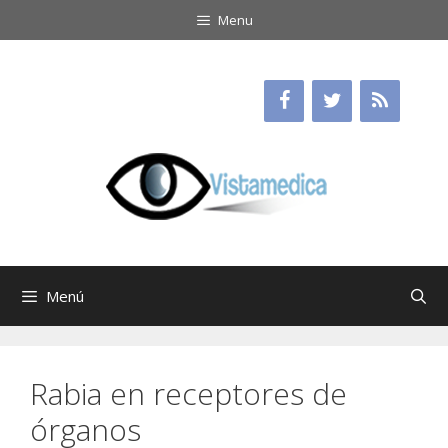
Saltar
Menu
al
contenido
Menú
Rabia en receptores de
órganos