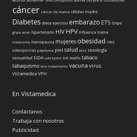
alcohol
condilomas
alzheimer
anticonceptivos
cáncer
células madre
cáncer de mama
Diabetes
embarazo
ETS
dieta
ejercicio
Gripe
HPV
HIV
influenza
hipertensión
mama
gripe aviar
obesidad
mujeres
menopausia
melanoma
OMS
salud
piel
sexología
osteoporosis
papiloma
sexo
tabaco
SIDA
sexualidad
sol
sueño
sobrepeso
vacuna
virus
tabaquismo
test
tratamiento
Vistamedica
VPH
En Vistamedica
Contáctanos
Trabaja con nosotros
Publicidad