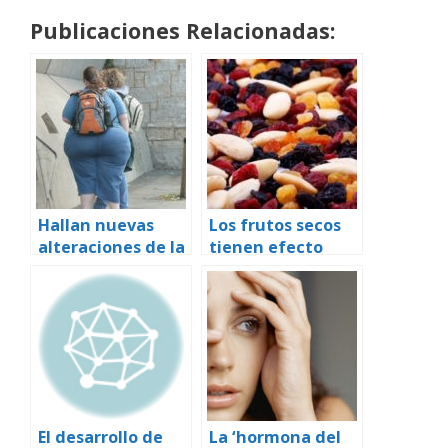
Publicaciones Relacionadas:
Hallan nuevas
Los frutos secos
alteraciones de la
tienen efecto
diabetes tipo 2 en
beneficioso en el
jóvenes
síndome
metabólico
El desarrollo de
La ‘hormona del