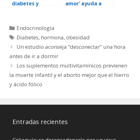
diabetes y
amor’ ayuda a
obesidad podría
reaccionar ante el
estar relacionado
miedo
con los microbios
Categorías
Endocrinología
intestinales y una
Etiquetas
Diabetes
,
hormona
,
obesidad
dieta rica en
grasas
Un estudio aconseja “desconectar” una hora
antes de ir a dormir
Los suplementos multivitamínicos previenen
la muerte infantil y el aborto mejor que el hierro
y ácido fólico
Entradas recientes
Celiaquía: se desencadenaría por un virus