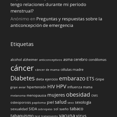
tengo relaciones durante mi perí­odo
menstrual?
Anónimo
en
Preguntas y respuestas sobre la
anticoncepción de emergencia
Etiquetas
cerebro
asma
alcohol
condilomas
alzheimer
anticonceptivos
cáncer
células madre
cáncer de mama
Diabetes
embarazo
ETS
dieta
ejercicio
Gripe
HPV
HIV
influenza
hipertensión
mama
gripe aviar
obesidad
mujeres
menopausia
melanoma
OMS
salud
piel
sexología
osteoporosis
papiloma
sexo
tabaco
SIDA
sexualidad
sol
sueño
sobrepeso
vacuna
virus
tabaquismo
test
tratamiento