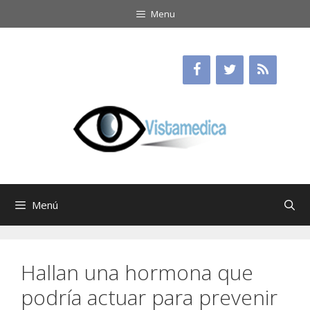
Saltar
Menu
al
contenido
Menú
Hallan una hormona que
podría actuar para prevenir