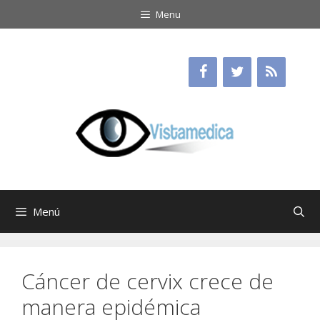
Saltar
Menu
al
contenido
Menú
Cáncer de cervix crece de
manera epidémica