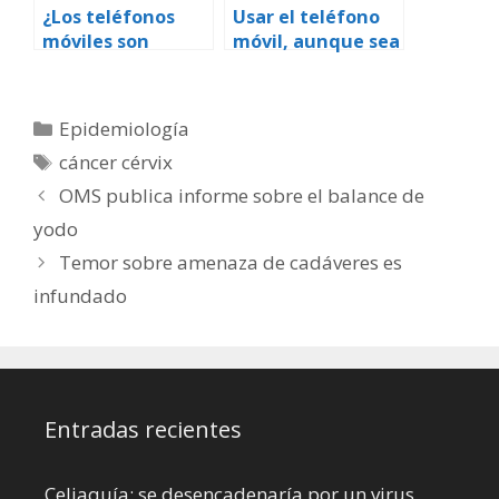
¿Los teléfonos
Usar el teléfono
móviles son
móvil, aunque sea
peligrosos para la
durante mucho
salud?
tiempo, no
produce cáncer
Categorías
Epidemiología
Etiquetas
cáncer cérvix
OMS publica informe sobre el balance de
yodo
Temor sobre amenaza de cadáveres es
infundado
Entradas recientes
Celiaquía: se desencadenaría por un virus