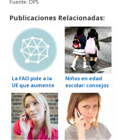
Fuente: OPS
Publicaciones Relacionadas:
La FAO pide a la
Niños en edad
UE que aumente
escolar: consejos
los controles para
para prevenir
evitar
dolores de
propagación de la
espalda
gripe aviar