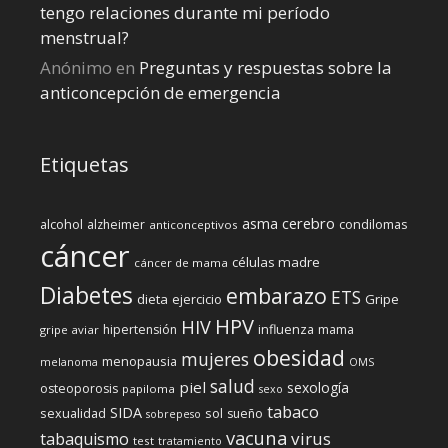
tengo relaciones durante mi perí­odo
menstrual?
Anónimo
en
Preguntas y respuestas sobre la
anticoncepción de emergencia
Etiquetas
cerebro
asma
alcohol
condilomas
alzheimer
anticonceptivos
cáncer
células madre
cáncer de mama
Diabetes
embarazo
ETS
dieta
ejercicio
Gripe
HPV
HIV
influenza
hipertensión
mama
gripe aviar
obesidad
mujeres
menopausia
melanoma
OMS
salud
piel
sexología
osteoporosis
papiloma
sexo
tabaco
SIDA
sexualidad
sol
sueño
sobrepeso
vacuna
virus
tabaquismo
test
tratamiento