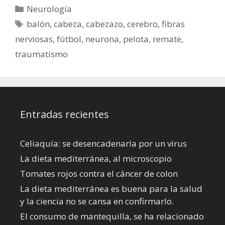
Categorías
Neurología
Etiquetas
balón
,
cabeza
,
cabezazo
,
cerebro
,
fibras
nerviosas
,
fútbol
,
neurona
,
pelota
,
remate
,
traumatismo
Entradas recientes
Celiaquía: se desencadenaría por un virus
La dieta mediterránea, al microscopio
Tomates rojos contra el cáncer de colon
La dieta mediterránea es buena para la salud
y la ciencia no se cansa en confirmarlo.
El consumo de mantequilla, se ha relacionado