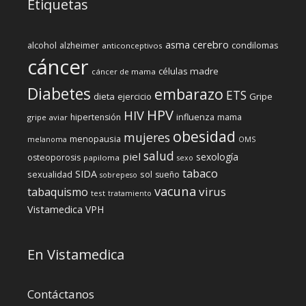
Etiquetas
cerebro
asma
alcohol
condilomas
alzheimer
anticonceptivos
cáncer
células madre
cáncer de mama
Diabetes
embarazo
ETS
dieta
ejercicio
Gripe
HPV
HIV
influenza
hipertensión
mama
gripe aviar
obesidad
mujeres
menopausia
melanoma
OMS
salud
piel
sexología
osteoporosis
papiloma
sexo
tabaco
SIDA
sexualidad
sol
sueño
sobrepeso
vacuna
virus
tabaquismo
test
tratamiento
Vistamedica
VPH
En Vistamedica
Contáctanos