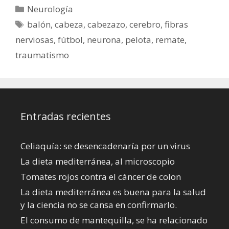
Categorías
Neurología
Etiquetas
balón
,
cabeza
,
cabezazo
,
cerebro
,
fibras
nerviosas
,
fútbol
,
neurona
,
pelota
,
remate
,
traumatismo
Entradas recientes
Celiaquía: se desencadenaría por un virus
La dieta mediterránea, al microscopio
Tomates rojos contra el cáncer de colon
La dieta mediterránea es buena para la salud
y la ciencia no se cansa en confirmarlo.
El consumo de mantequilla, se ha relacionado