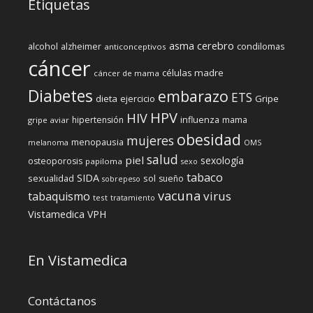
Etiquetas
cerebro
asma
alcohol
condilomas
alzheimer
anticonceptivos
cáncer
células madre
cáncer de mama
Diabetes
embarazo
ETS
dieta
ejercicio
Gripe
HPV
HIV
influenza
hipertensión
mama
gripe aviar
obesidad
mujeres
menopausia
melanoma
OMS
salud
piel
sexología
osteoporosis
papiloma
sexo
tabaco
SIDA
sexualidad
sol
sueño
sobrepeso
vacuna
virus
tabaquismo
test
tratamiento
Vistamedica
VPH
En Vistamedica
Contáctanos