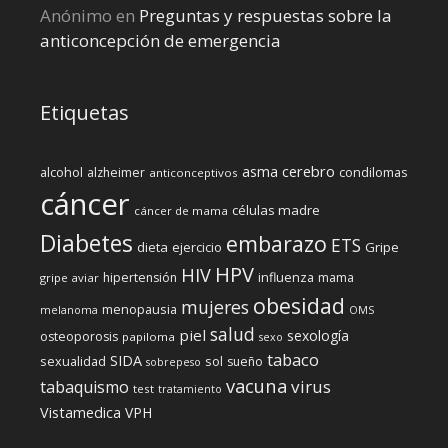
Anónimo
en
Preguntas y respuestas sobre la
anticoncepción de emergencia
Etiquetas
cerebro
asma
alcohol
condilomas
alzheimer
anticonceptivos
cáncer
células madre
cáncer de mama
Diabetes
embarazo
ETS
dieta
ejercicio
Gripe
HPV
HIV
influenza
hipertensión
mama
gripe aviar
obesidad
mujeres
menopausia
melanoma
OMS
salud
piel
sexología
osteoporosis
papiloma
sexo
tabaco
SIDA
sexualidad
sol
sueño
sobrepeso
vacuna
virus
tabaquismo
test
tratamiento
Vistamedica
VPH