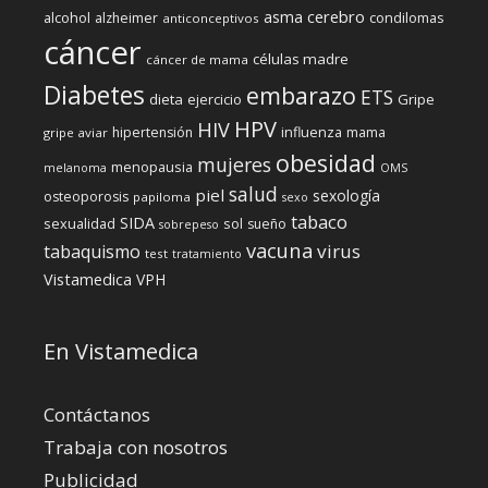
cerebro
asma
alcohol
condilomas
alzheimer
anticonceptivos
cáncer
células madre
cáncer de mama
Diabetes
embarazo
ETS
dieta
ejercicio
Gripe
HPV
HIV
influenza
hipertensión
mama
gripe aviar
obesidad
mujeres
menopausia
melanoma
OMS
salud
piel
sexología
osteoporosis
papiloma
sexo
tabaco
SIDA
sexualidad
sol
sueño
sobrepeso
vacuna
virus
tabaquismo
test
tratamiento
Vistamedica
VPH
En Vistamedica
Contáctanos
Trabaja con nosotros
Publicidad