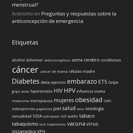
menstrual?
Anónimo
en
Preguntas y respuestas sobre la
anticoncepción de emergencia
Etiquetas
cerebro
asma
alcohol
condilomas
alzheimer
anticonceptivos
cáncer
células madre
cáncer de mama
Diabetes
embarazo
ETS
dieta
ejercicio
Gripe
HPV
HIV
influenza
hipertensión
mama
gripe aviar
obesidad
mujeres
menopausia
melanoma
OMS
salud
piel
sexología
osteoporosis
papiloma
sexo
tabaco
SIDA
sexualidad
sol
sueño
sobrepeso
vacuna
virus
tabaquismo
test
tratamiento
Vistamedica
VPH