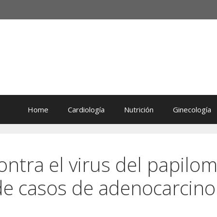
Home
Cardiología
Nutrición
Ginecología
ontra el virus del papil
 de casos de adenocarcino