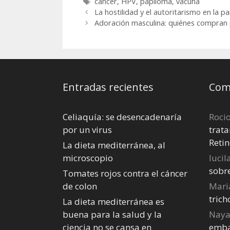
Etiquetas
cáncer
,
HPV
,
papiloma
,
vacuna
virus del pa
La hostilidad y el autoritarismo en la 
humano
Adoración masculina: quiénes compran p
Entradas recientes
Come
Celiaquía: se desencadenaría
Roci
por un virus
trata
Retin
La dieta mediterránea, al
microscopio
lucil
sobr
Tomates rojos contra el cáncer
de colon
Mari
tric
La dieta mediterránea es
buena para la salud y la
Nay
ciencia no se cansa en
emba