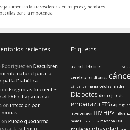
piloma
causa del cáncer
pareja aumentan la aterosclerosis en mujeres y hombres
de cuello uterino
astillas para la impotencia
ntarios recientes
Etiquetas
o Rodríguez
en
Descubren
alcohol
alzheimer
anticonceptivos
miento natural para la
cánc
cerebro
condilomas
opatía Diabética
células madre
cáncer de mama
a
en
Preguntas frecuentes
Diabetes
dieta
ejercicio
e el PAP o Papanicolau
embarazo
ETS
a
en
Infección por
Gripe
gripe
HPV
homonas
HIV
influen
hipertensión
a
en
Puedo quedarme
menopausia
mama
melanoma
obesidad
razada si tengo
mujeres
OMS