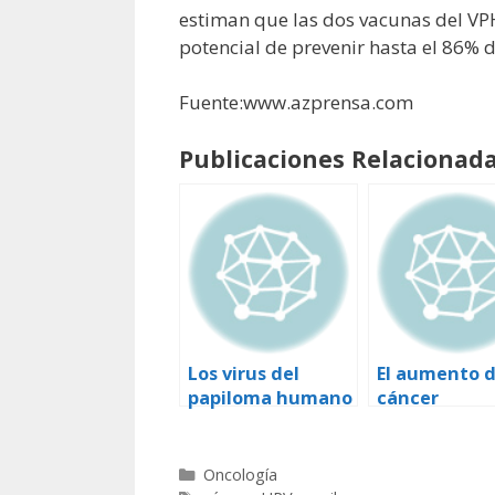
estiman que las dos vacunas del VPH
potencial de prevenir hasta el 86% 
Fuente:www.azprensa.com
Publicaciones Relacionada
Los virus del
El aumento d
papiloma humano
cáncer
y el cáncer:
orofaríngeo 
preguntas y
varones está
respuestas
asociado a la
Categorías
Oncología
infección por