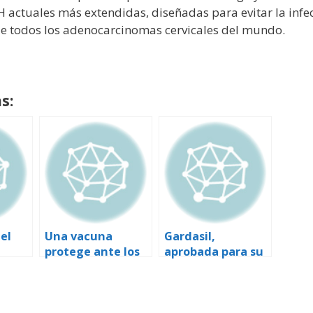
 actuales más extendidas, diseñadas para evitar la infec
de todos los adenocarcinomas cervicales del mundo.
s:
el
Una vacuna
Gardasil,
protege ante los
aprobada para su
en
cuatro tipos más
uso en la Unión
prevalentes del
Europea
virus del papiloma
 el
humano, principal