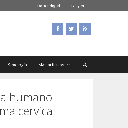
Doctor digital
Ladytotal
Sexología
Más artículos
oma humano
ma cervical