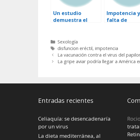
Un estudio
Impotencia y
demuestra el
falta de
papel del óxido
atractivo, ej
nítrico en
una campañ
Disfinción Eréctil
antitabaco
Categorías
Sexología
Etiquetas
disfuncion eréctil
,
impotencia
La vacunación contra el virus del papi
La gripe aviar podría llegar a América
Entradas recientes
Come
Celiaquía: se desencadenaría
Roci
por un virus
trata
Retin
La dieta mediterránea, al