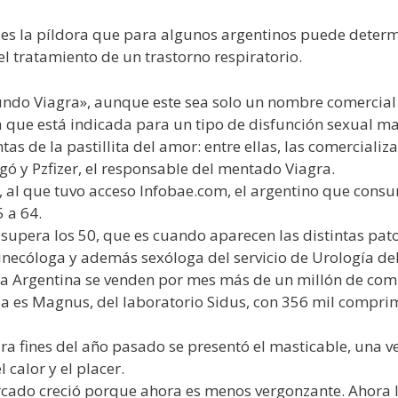
sa es la píldora que para algunos argentinos puede det
l tratamiento de un trastorno respiratorio.
undo Viagra», aunque este sea solo un nombre comercial 
a que está indicada para un tipo de disfunción sexual ma
tas de la pastillita del amor: entre ellas, las comerciali
gó y Pzfizer, el responsable del mentado Viagra.
 al que tuvo acceso Infobae.com, el argentino que consu
 a 64.
supera los 50, que es cuando aparecen las distintas pato
necóloga y además sexóloga del servicio de Urología del 
 la Argentina se venden por mes más de un millón de com
ia es Magnus, del laboratorio Sidus, con 356 mil compr
a fines del año pasado se presentó el masticable, una v
l calor y el placer.
rcado creció porque ahora es menos vergonzante. Ahora