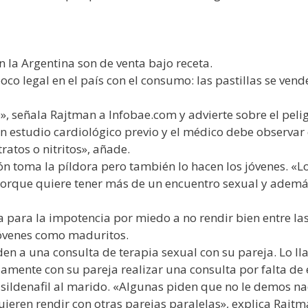
n la Argentina son de venta bajo receta.
co legal en el país con el consumo: las pastillas se vende
, señala Rajtman a Infobae.com y advierte sobre el pelig
n estudio cardiológico previo y el médico debe observar
tratos o nitritos», añade.
ón toma la píldora pero también lo hacen los jóvenes. «Lo
porque quiere tener más de un encuentro sexual y adem
ga para la impotencia por miedo a no rendir bien entre l
jóvenes como maduritos.
n a una consulta de terapia sexual con su pareja. Lo lla
amente con su pareja realizar una consulta por falta de 
e sildenafil al marido. «Algunas piden que no le demos n
uieren rendir con otras parejas paralelas», explica Rajtm