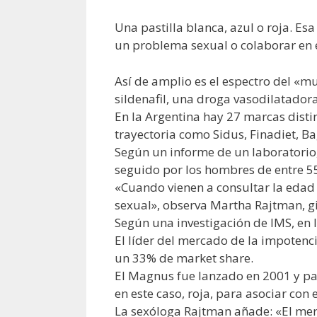
Una pastilla blanca, azul o roja. E
un problema sexual o colaborar en e
Así de amplio es el espectro del «m
sildenafil, una droga vasodilatador
En la Argentina hay 27 marcas distin
trayectoria como Sidus, Finadiet, Ba
Según un informe de un laboratorio,
seguido por los hombres de entre 55
«Cuando vienen a consultar la edad 
sexual», observa Martha Rajtman, gi
Según una investigación de IMS, en
El líder del mercado de la impotenc
un 33% de market share.
El Magnus fue lanzado en 2001 y par
en este caso, roja, para asociar con e
La sexóloga Rajtman añade: «El me