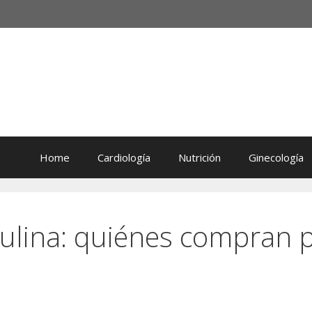
Home
Cardiología
Nutrición
Ginecología
lina: quiénes compran pa