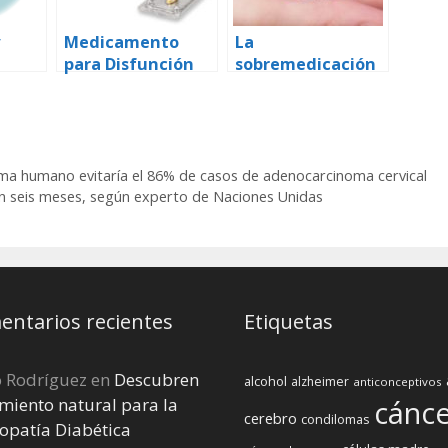
Medicamento
La
para Disfunción
sobremedicación
es de
Eréctil, el más
aumenta el riesgo
a
vendido del
de sufrir
mercado
disfunción eréctil
farmacéutico
loma humano evitaría el 86% de casos de adenocarcinoma cervical
 en seis meses, según experto de Naciones Unidas
ntarios recientes
Etiquetas
o Rodríguez
en
Descubren
alcohol
alzheimer
anticonceptivos
miento natural para la
cánc
cerebro
condilomas
opatía Diabética