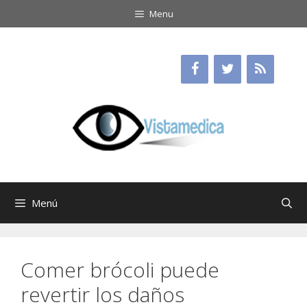
Saltar
Menu
al
contenido
Menú
Comer brócoli puede
revertir los daños