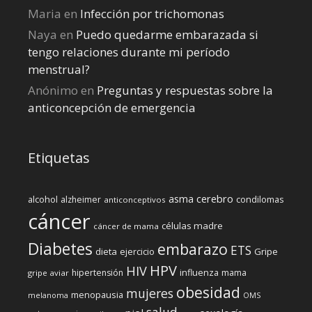
Maria
en
Infección por trichomonas
Naya
en
Puedo quedarme embarazada si
tengo relaciones durante mi perí­odo
menstrual?
Anónimo
en
Preguntas y respuestas sobre la
anticoncepción de emergencia
Etiquetas
cerebro
asma
alcohol
condilomas
alzheimer
anticonceptivos
cáncer
células madre
cáncer de mama
Diabetes
embarazo
ETS
dieta
ejercicio
Gripe
HPV
HIV
influenza
hipertensión
mama
gripe aviar
obesidad
mujeres
menopausia
melanoma
OMS
salud