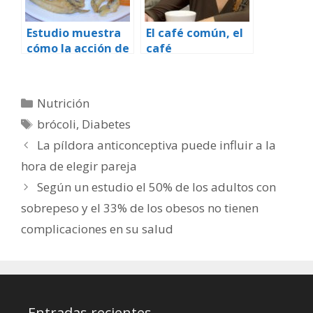
Estudio muestra
El café común, el
cómo la acción de
café
un gen puede
descafeinado y el
conducir a la
té se asocian con
prevención y cura
un menor riesgo
Categorías
Nutrición
de la diabetes
de diabetes
Etiquetas
brócoli
,
Diabetes
La píldora anticonceptiva puede influir a la
hora de elegir pareja
Según un estudio el 50% de los adultos con
sobrepeso y el 33% de los obesos no tienen
complicaciones en su salud
Entradas recientes