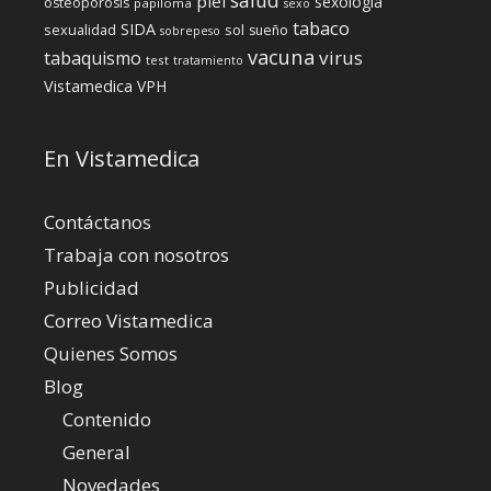
piel
sexología
osteoporosis
papiloma
sexo
tabaco
SIDA
sexualidad
sol
sueño
sobrepeso
vacuna
virus
tabaquismo
test
tratamiento
Vistamedica
VPH
En Vistamedica
Contáctanos
Trabaja con nosotros
Publicidad
Correo Vistamedica
Quienes Somos
Blog
Contenido
General
Novedades