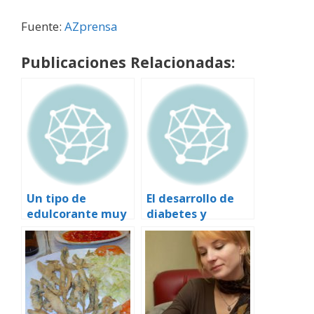
Fuente:
AZprensa
Publicaciones Relacionadas:
Un tipo de
El desarrollo de
edulcorante muy
diabetes y
utilizado en
obesidad podría
refrescos podría
estar relacionado
contribuir al
con los microbios
desarrollo de
intestinales y una
diabetes, según
dieta rica en
estudio
grasas