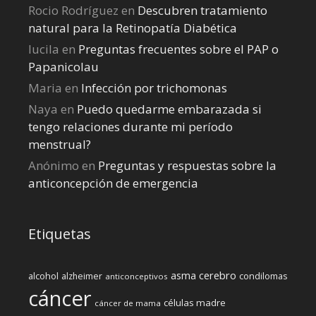
Rocio Rodríguez
en
Descubren tratamiento
natural para la Retinopatía Diabética
lucila
en
Preguntas frecuentes sobre el PAP o
Papanicolau
Maria
en
Infección por trichomonas
Naya
en
Puedo quedarme embarazada si
tengo relaciones durante mi perí­odo
menstrual?
Anónimo
en
Preguntas y respuestas sobre la
anticoncepción de emergencia
Etiquetas
cerebro
asma
alcohol
condilomas
alzheimer
anticonceptivos
cáncer
células madre
cáncer de mama