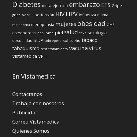
Diabetes
embarazo
ETS
dieta
ejercicio
Gripe
HPV
HIV
influenza
hipertensión
mama
gripe aviar
obesidad
mujeres
menopausia
melanoma
OMS
salud
piel
sexología
osteoporosis
papiloma
sexo
tabaco
SIDA
sexualidad
sol
sueño
sobrepeso
vacuna
virus
tabaquismo
test
tratamiento
Vistamedica
VPH
En Vistamedica
Contáctanos
Trabaja con nosotros
Publicidad
Correo Vistamedica
Quienes Somos