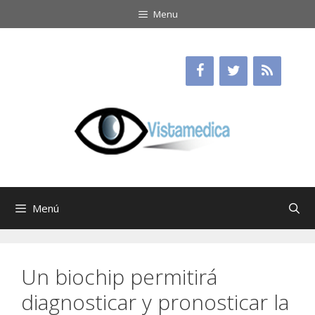
Saltar
Menu
al
contenido
Menú
Un biochip permitirá
diagnosticar y pronosticar la