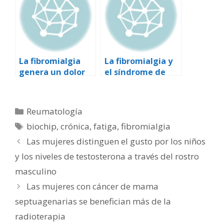
La fibromialgia
La fibromialgia y
genera un dolor
el síndrome de
real, según una
fatiga crónica
investigación
Categorías
Reumatología
Etiquetas
biochip
,
crónica
,
fatiga
,
fibromialgia
Las mujeres distinguen el gusto por los niños
y los niveles de testosterona a través del rostro
masculino
Las mujeres con cáncer de mama
septuagenarias se benefician más de la
radioterapia