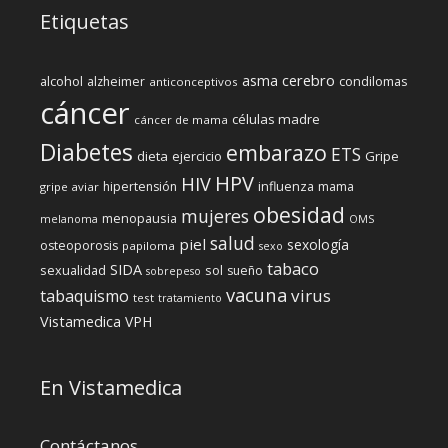
Etiquetas
cerebro
asma
alcohol
condilomas
alzheimer
anticonceptivos
cáncer
células madre
cáncer de mama
Diabetes
embarazo
ETS
dieta
ejercicio
Gripe
HPV
HIV
influenza
hipertensión
mama
gripe aviar
obesidad
mujeres
menopausia
melanoma
OMS
salud
piel
sexología
osteoporosis
papiloma
sexo
tabaco
SIDA
sexualidad
sol
sueño
sobrepeso
vacuna
virus
tabaquismo
test
tratamiento
Vistamedica
VPH
En Vistamedica
Contáctanos