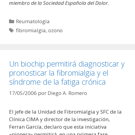
miembro de la Sociedad Española del Dolor
.
Categorías
Reumatología
Etiquetas
fibromialgia
,
ozono
Un biochip permitirá diagnosticar y
pronosticar la fibromialgia y el
síndrome de la fatiga crónica
17/05/2006
por
Diego A. Romero
El jefe de la Unidad de Fibromialgia y SFC de la
Clínica CIMA y director de la investigación,
Ferran García, declaro que esta iniciativa
«pionera» permitirá, en una primera fase,