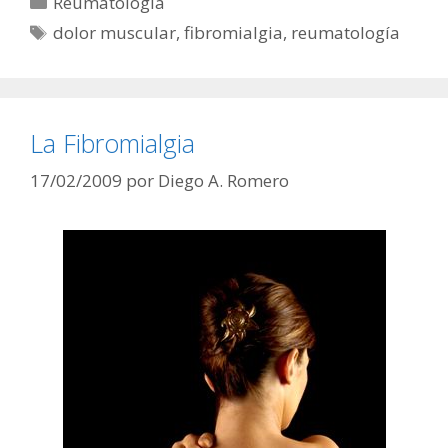
Reumatología
Etiquetas
dolor muscular
,
fibromialgia
,
reumatología
La Fibromialgia
17/02/2009
por
Diego A. Romero