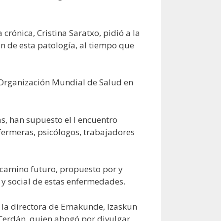
rónica, Cristina Saratxo, pidió a la
an de esta patología, al tiempo que
 Organización Mundial de Salud en
as, han supuesto el I encuentro
nfermeras, psicólogos, trabajadores
n camino futuro, propuesto por y
a y social de estas enfermedades.
o; la directora de Emakunde, Izaskun
 Cerdán, quien abogó por divulgar