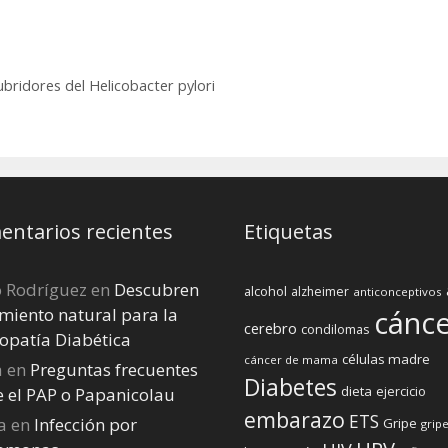
ia
investigación
pronosticar la
fibromialgia y el
síndrome de la
fatiga crónica
bridores del Helicobacter pylori
ntarios recientes
Etiquetas
o Rodríguez
en
Descubren
alcohol
alzheimer
anticonceptivos
miento natural para la
cánc
cerebro
condilomas
opatía Diabética
células madre
cáncer de mama
a
en
Preguntas frecuentes
Diabetes
dieta
ejercicio
e el PAP o Papanicolau
embarazo
ETS
a
en
Infección por
Gripe
gripe