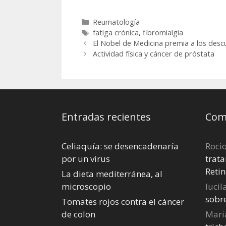
la fibromialg
Categorías
Reumatología
Etiquetas
fatiga crónica
,
fibromialgia
El Nobel de Medicina premia a los descu
Actividad física y cáncer de próstata
Entradas recientes
Come
Celiaquía: se desencadenaría
Roci
por un virus
trata
Retin
La dieta mediterránea, al
microscopio
lucil
sobr
Tomates rojos contra el cáncer
de colon
Mari