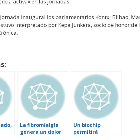
cia activa» en las jornadas.
jornada inaugural los parlamentarios Kontxi Bilbao, Marí
stuvo interpretado por Kepa Junkera, socio de honor de 
rónica.
s:
tado,
La fibromialgia
Un biochip
genera un dolor
permitirá
 para
real, según una
diagnosticar y