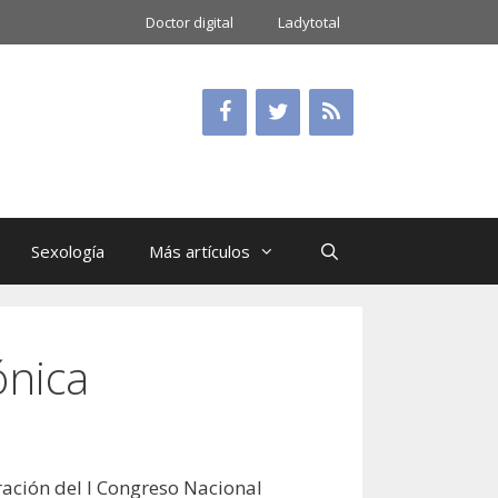
Doctor digital
Ladytotal
Sexología
Más artículos
ónica
ración del I Congreso Nacional