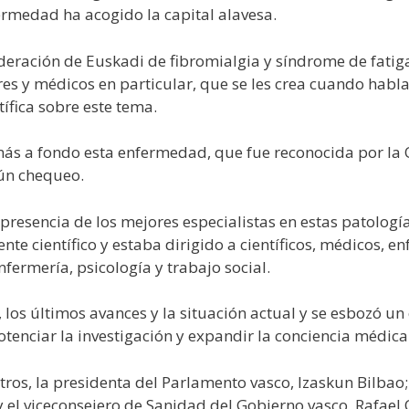
ermedad ha acogido la capital alavesa.
eración de Euskadi de fibromialgia y síndrome de fatiga c
res y médicos en particular, que se les crea cuando habl
ífica sobre este tema.
ás a fondo esta enfermedad, que fue reconocida por la
gún chequeo.
presencia de los mejores especialistas en estas patologí
te científico y estaba dirigido a científicos, médicos, e
nfermería, psicología y trabajo social.
 los últimos avances y la situación actual y se esbozó u
otenciar la investigación y expandir la conciencia médic
otros, la presidenta del Parlamento vasco, Izaskun Bilba
y el viceconsejero de Sanidad del Gobierno vasco, Rafael