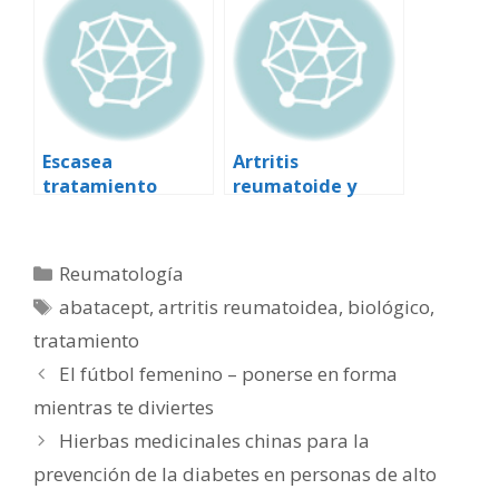
reumatoide
fibromialgia y el
síndrome de la
fatiga crónica
Escasea
Artritis
tratamiento
reumatoide y
antimalárico
enfermedad
cardiovascular
Categorías
Reumatología
Etiquetas
abatacept
,
artritis reumatoidea
,
biológico
,
tratamiento
El fútbol femenino – ponerse en forma
mientras te diviertes
Hierbas medicinales chinas para la
prevención de la diabetes en personas de alto