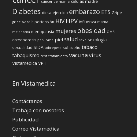
células madre
cáncer de mama
Diabetes
embarazo
ETS
dieta
ejercicio
Gripe
HPV
HIV
influenza
hipertensión
mama
gripe aviar
obesidad
mujeres
menopausia
melanoma
OMS
salud
piel
sexología
osteoporosis
papiloma
sexo
tabaco
SIDA
sexualidad
sol
sueño
sobrepeso
vacuna
virus
tabaquismo
test
tratamiento
Vistamedica
VPH
En Vistamedica
Contáctanos
Trabaja con nosotros
Publicidad
Correo Vistamedica