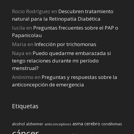
Rocio Rodríguez
en
Descubren tratamiento
natural para la Retinopatía Diabética
lucila
en
Preguntas frecuentes sobre el PAP o
Papanicolau
Maria
en
Infección por trichomonas
Naya
en
Puedo quedarme embarazada si
tengo relaciones durante mi perí­odo
menstrual?
Anónimo
en
Preguntas y respuestas sobre la
anticoncepción de emergencia
Etiquetas
cerebro
asma
alcohol
condilomas
alzheimer
anticonceptivos
cáncer