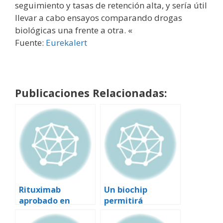
seguimiento y tasas de retención alta, y sería útil
llevar a cabo ensayos comparando drogas
biológicas una frente a otra. «
Fuente:
Eurekalert
Publicaciones Relacionadas:
Rituximab
Un biochip
aprobado en
permitirá
Europa contra la
diagnosticar y
artritis
pronosticar la