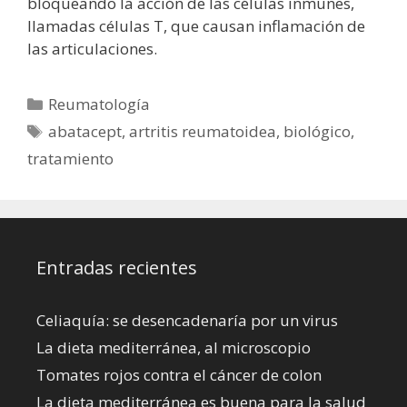
bloqueando la acción de las células inmunes,
llamadas células T, que causan inflamación de
las articulaciones.
Categorías
Reumatología
Etiquetas
abatacept
,
artritis reumatoidea
,
biológico
,
tratamiento
Entradas recientes
Celiaquía: se desencadenaría por un virus
La dieta mediterránea, al microscopio
Tomates rojos contra el cáncer de colon
La dieta mediterránea es buena para la salud