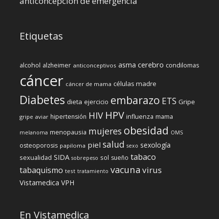
anticoncepción de emergencia
Etiquetas
cerebro
asma
alcohol
condilomas
alzheimer
anticonceptivos
cáncer
células madre
cáncer de mama
Diabetes
embarazo
ETS
dieta
ejercicio
Gripe
HPV
HIV
influenza
hipertensión
mama
gripe aviar
obesidad
mujeres
menopausia
melanoma
OMS
salud
piel
sexología
osteoporosis
papiloma
sexo
tabaco
SIDA
sexualidad
sol
sueño
sobrepeso
vacuna
virus
tabaquismo
test
tratamiento
Vistamedica
VPH
En Vistamedica