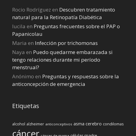
Rocio Rodríguez
en
Descubren tratamiento
natural para la Retinopatía Diabética
lucila
en
Preguntas frecuentes sobre el PAP o
Papanicolau
Maria
en
Infección por trichomonas
Naya
en
Puedo quedarme embarazada si
tengo relaciones durante mi perí­odo
menstrual?
Anónimo
en
Preguntas y respuestas sobre la
anticoncepción de emergencia
Etiquetas
cerebro
asma
alcohol
condilomas
alzheimer
anticonceptivos
cáncer
células madre
cáncer de mama