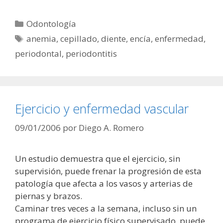
Categorías
Odontología
Etiquetas
anemia
,
cepillado
,
diente
,
encía
,
enfermedad
,
periodontal
,
periodontitis
Ejercicio y enfermedad vascular
09/01/2006
por
Diego A. Romero
Un estudio demuestra que el ejercicio, sin
supervisión, puede frenar la progresión de esta
patología que afecta a los vasos y arterias de
piernas y brazos.
Caminar tres veces a la semana, incluso sin un
programa de ejercicio físico supervisado, puede