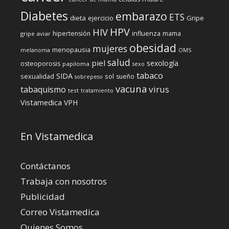
Diabetes
embarazo
ETS
dieta
ejercicio
Gripe
HPV
HIV
influenza
hipertensión
mama
gripe aviar
obesidad
mujeres
menopausia
melanoma
OMS
salud
piel
sexología
osteoporosis
papiloma
sexo
tabaco
SIDA
sexualidad
sol
sueño
sobrepeso
vacuna
virus
tabaquismo
test
tratamiento
Vistamedica
VPH
En Vistamedica
Contáctanos
Trabaja con nosotros
Publicidad
Correo Vistamedica
Quienes Somos