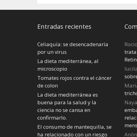
Entradas recientes
Come
Celiaquía: se desencadenaría
Roci
por un virus
trata
Retin
La dieta mediterránea, al
microscopio
lucil
sobr
Tomates rojos contra el cáncer
de colon
Mari
tric
La dieta mediterránea es
buena para la salud y la
Nay
ciencia no se cansa en
emba
confirmarlo.
relac
mens
El consumo de mantequilla, se
ha relacionado con un riesgo
Anó