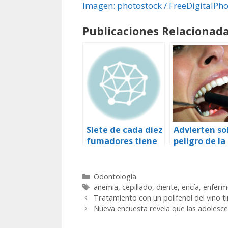
Imagen: photostock / FreeDigitalPho
Publicaciones Relacionada
Siete de cada diez
Advierten so
fumadores tiene
peligro de la
alguna
erosión ácid
enfermedad en
las encías
Categorías
Odontología
Etiquetas
anemia
,
cepillado
,
diente
,
encía
,
enferm
Tratamiento con un polifenol del vino ti
Nueva encuesta revela que las adolesce