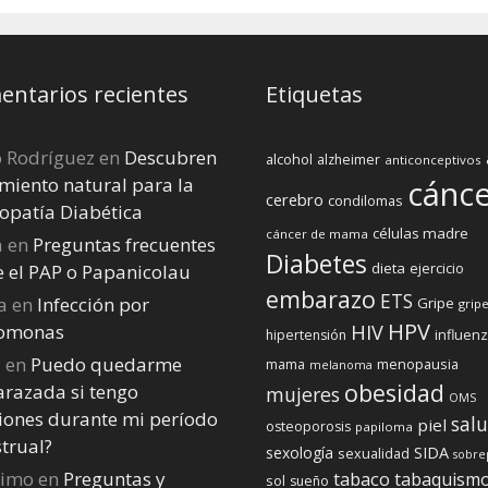
ntarios recientes
Etiquetas
o Rodríguez
en
Descubren
alcohol
alzheimer
anticonceptivos
miento natural para la
cánc
cerebro
condilomas
opatía Diabética
células madre
cáncer de mama
a
en
Preguntas frecuentes
Diabetes
dieta
ejercicio
e el PAP o Papanicolau
embarazo
ETS
a
en
Infección por
Gripe
gripe
HPV
homonas
HIV
influen
hipertensión
a
en
Puedo quedarme
menopausia
mama
melanoma
obesidad
razada si tengo
mujeres
OMS
iones durante mi perí­odo
sal
piel
osteoporosis
papiloma
trual?
sexología
SIDA
sexualidad
sobre
nimo
en
Preguntas y
tabaco
tabaquism
sol
sueño