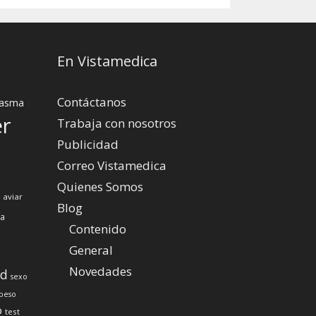
En Vistamedica
Contáctanos
asma
er
Trabaja con nosotros
Publicidad
Correo Vistamedica
Quienes Somos
 aviar
Blog
za
Contenido
General
Novedades
ud
sexo
peso
o
test