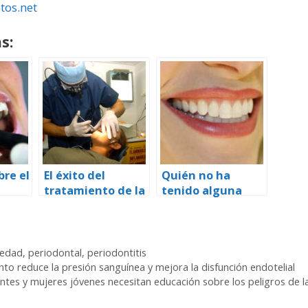
tos.net
s:
bre el
El éxito del
Quién no ha
tratamiento de la
tenido alguna
a
enfermedad
caries?
periodontal
redujo la
incidencia de
edad
,
periodontal
,
periodontitis
nacimientos
nto reduce la presión sanguínea y mejora la disfunción endotelial
prematuros
ntes y mujeres jóvenes necesitan educación sobre los peligros de l