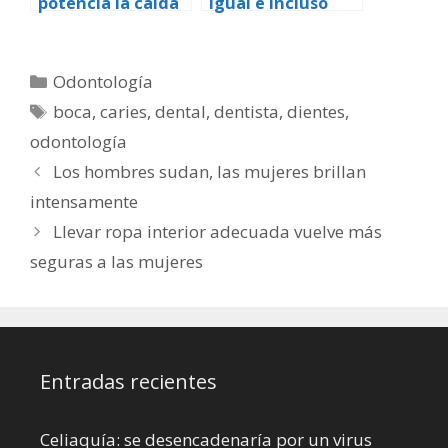
potencia la caída
igual e incluso
de los dientes
mejor que la
pasta dental para
el cuidado de
Categorías
Odontología
encías y dientes
Etiquetas
boca
,
caries
,
dental
,
dentista
,
dientes
,
odontología
Los hombres sudan, las mujeres brillan
intensamente
Llevar ropa interior adecuada vuelve más
seguras a las mujeres
Entradas recientes
Celiaquía: se desencadenaría por un virus