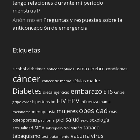
tengo relaciones durante mi perí­odo
menstrual?
Anónimo
en
Preguntas y respuestas sobre la
anticoncepción de emergencia
Etiquetas
cerebro
asma
alcohol
condilomas
alzheimer
anticonceptivos
cáncer
células madre
cáncer de mama
Diabetes
embarazo
ETS
dieta
ejercicio
Gripe
HPV
HIV
influenza
hipertensión
mama
gripe aviar
obesidad
mujeres
menopausia
melanoma
OMS
salud
piel
sexología
osteoporosis
papiloma
sexo
tabaco
SIDA
sexualidad
sol
sueño
sobrepeso
vacuna
virus
tabaquismo
test
tratamiento