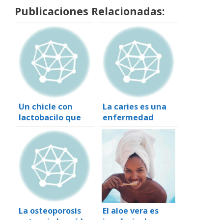
Publicaciones Relacionadas:
Un chicle con
La caries es una
lactobacilo que
enfermedad
ataca la bacteria
infecciosa que se
que produce las
transmite y
caries podría
contagia de
llegar a las
madres a hijos
tiendas en 2007
La osteoporosis
El aloe vera es