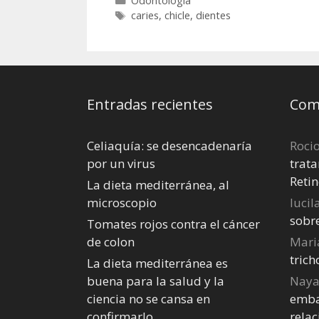
Odontología
Etiquetas
caries
,
chicle
,
dientes
Entradas recientes
Come
Celiaquía: se desencadenaría
Roci
por un virus
trata
Retin
La dieta mediterránea, al
microscopio
lucil
sobr
Tomates rojos contra el cáncer
de colon
Mari
tric
La dieta mediterránea es
buena para la salud y la
Nay
ciencia no se cansa en
emba
confirmarlo.
relac