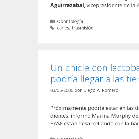
Aguirrezabal
, vicepresidente de la
Categorías
Odontología
Etiquetas
caries
,
trasmisión
Un chicle con lactoba
podría llegar a las t
03/05/2006
por
Diego A. Romero
Próximamente podría estar en las tie
dientes, informó Marina Murphy de 
BASF están desarrollando con la bac
Categorías