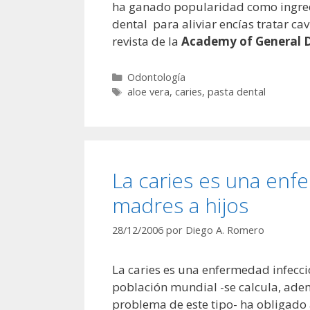
ha ganado popularidad como ingredien
dental para aliviar encías tratar c
revista de la
Academy of General D
Categorías
Odontología
Etiquetas
aloe vera
,
caries
,
pasta dental
La caries es una enf
madres a hijos
28/12/2006
por
Diego A. Romero
La caries es una enfermedad infecci
población mundial -se calcula, ademá
problema de este tipo- ha obligado 