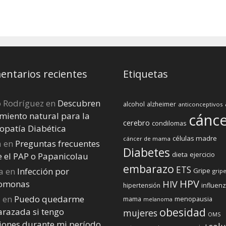
ntarios recientes
Etiquetas
o Rodríguez
en
Descubren
alcohol
alzheimer
anticonceptivos
miento natural para la
cánc
cerebro
condilomas
opatía Diabética
células madre
cáncer de mama
a
en
Preguntas frecuentes
Diabetes
dieta
ejercicio
e el PAP o Papanicolau
embarazo
ETS
a
en
Infección por
Gripe
gripe
HPV
homonas
HIV
influen
hipertensión
a
en
Puedo quedarme
menopausia
mama
melanoma
obesidad
razada si tengo
mujeres
OMS
iones durante mi perí­odo