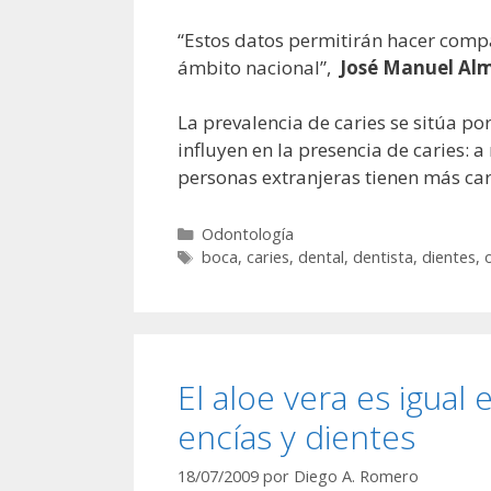
“Estos datos permitirán hacer comp
ámbito nacional”,
José Manuel Alm
La prevalencia de caries se sitúa po
influyen en la presencia de caries: a
personas extranjeras tienen más cari
Categorías
Odontología
Etiquetas
boca
,
caries
,
dental
,
dentista
,
dientes
,
El aloe vera es igual
encías y dientes
18/07/2009
por
Diego A. Romero