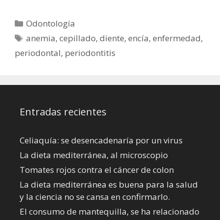
Categorías
Odontología
Etiquetas
anemia
,
cepillado
,
diente
,
encía
,
enfermedad
,
periodontal
,
periodontitis
Entradas recientes
Celiaquía: se desencadenaría por un virus
La dieta mediterránea, al microscopio
Tomates rojos contra el cáncer de colon
La dieta mediterránea es buena para la salud
y la ciencia no se cansa en confirmarlo.
El consumo de mantequilla, se ha relacionado