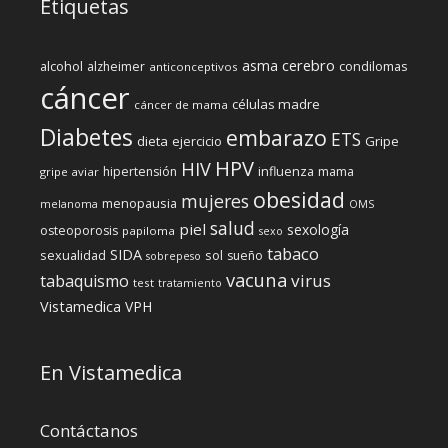
Etiquetas
cerebro
asma
alcohol
condilomas
alzheimer
anticonceptivos
cáncer
células madre
cáncer de mama
Diabetes
embarazo
ETS
dieta
ejercicio
Gripe
HPV
HIV
influenza
hipertensión
mama
gripe aviar
obesidad
mujeres
menopausia
melanoma
OMS
salud
piel
sexología
osteoporosis
papiloma
sexo
tabaco
SIDA
sexualidad
sol
sueño
sobrepeso
vacuna
virus
tabaquismo
test
tratamiento
Vistamedica
VPH
En Vistamedica
Contáctanos