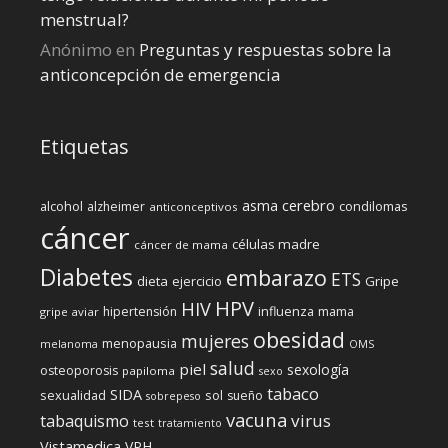
menstrual?
Anónimo
en
Preguntas y respuestas sobre la
anticoncepción de emergencia
Etiquetas
cerebro
asma
alcohol
condilomas
alzheimer
anticonceptivos
cáncer
células madre
cáncer de mama
Diabetes
embarazo
ETS
dieta
ejercicio
Gripe
HPV
HIV
influenza
hipertensión
mama
gripe aviar
obesidad
mujeres
menopausia
melanoma
OMS
salud
piel
sexología
osteoporosis
papiloma
sexo
tabaco
SIDA
sexualidad
sol
sueño
sobrepeso
vacuna
virus
tabaquismo
test
tratamiento
Vistamedica
VPH