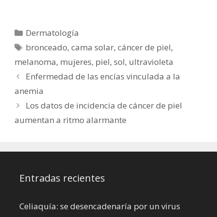
asignatura
cáncer de piel
pendiente
aumentan a
ritmo alarmante
Categorías
Dermatología
Etiquetas
bronceado
,
cama solar
,
cáncer de piel
,
melanoma
,
mujeres
,
piel
,
sol
,
ultravioleta
Enfermedad de las encías vinculada a la
anemia
Los datos de incidencia de cáncer de piel
aumentan a ritmo alarmante
Entradas recientes
Celiaquía: se desencadenaría por un virus