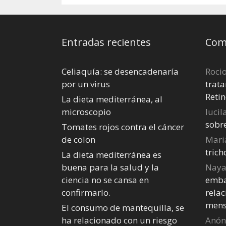
Entradas recientes
Come
Celiaquía: se desencadenaría
Roci
por un virus
trata
Retin
La dieta mediterránea, al
microscopio
lucil
sobr
Tomates rojos contra el cáncer
de colon
Mari
tric
La dieta mediterránea es
buena para la salud y la
Nay
ciencia no se cansa en
emba
confirmarlo.
relac
mens
El consumo de mantequilla, se
ha relacionado con un riesgo
Anó