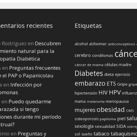
ntarios recientes
Etiquetas
o Rodríguez
en
Descubren
alcohol
alzheimer
anticonceptivos
miento natural para la
cánc
cerebro
condilomas
opatía Diabética
células madre
cáncer de mama
a
en
Preguntas frecuentes
Diabetes
dieta
ejercicio
e el PAP o Papanicolau
embarazo
ETS
a
en
Infección por
Gripe
gripe
HPV
homonas
HIV
influen
hipertensión
a
en
Puedo quedarme
menopausia
mama
melanoma
obesidad
razada si tengo
mujeres
OMS
iones durante mi perí­odo
sal
piel
osteoporosis
papiloma
trual?
sexología
SIDA
sexualidad
sobre
nimo
en
Preguntas y
tabaco
tabaquism
sol
sueño