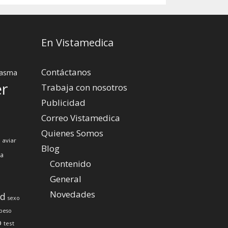
En Vistamedica
Contáctanos
asma
er
Trabaja con nosotros
Publicidad
Correo Vistamedica
Quienes Somos
 aviar
Blog
za
Contenido
General
Novedades
ud
sexo
peso
o
test