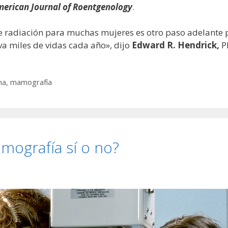
erican Journal of Roentgenology
.
e radiación para muchas mujeres es otro paso adelante p
 miles de vidas cada año», dijo
Edward R. Hendrick,
Ph
ma
,
mamografía
ografía sí o no?