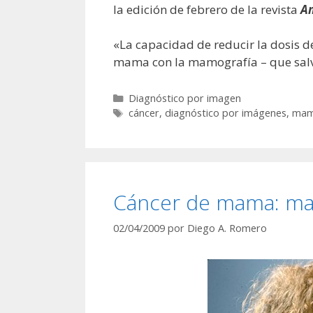
la edición de febrero de la revista
Am
«La capacidad de reducir la dosis d
mama con la mamografía – que salva
Categorías
Diagnóstico por imagen
Etiquetas
cáncer
,
diagnóstico por imágenes
,
ma
Cáncer de mama: mam
02/04/2009
por
Diego A. Romero