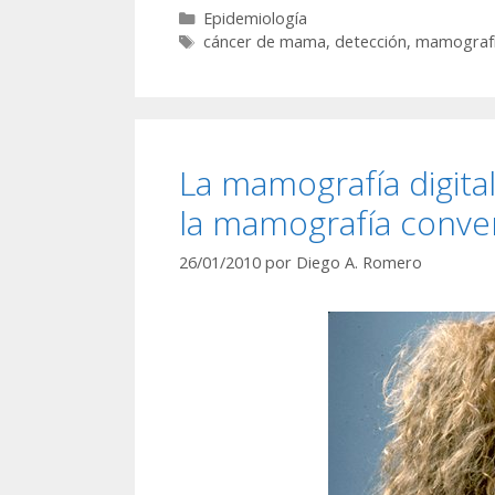
Categorías
Epidemiología
Etiquetas
cáncer de mama
,
detección
,
mamograf
La mamografía digita
la mamografía conve
26/01/2010
por
Diego A. Romero