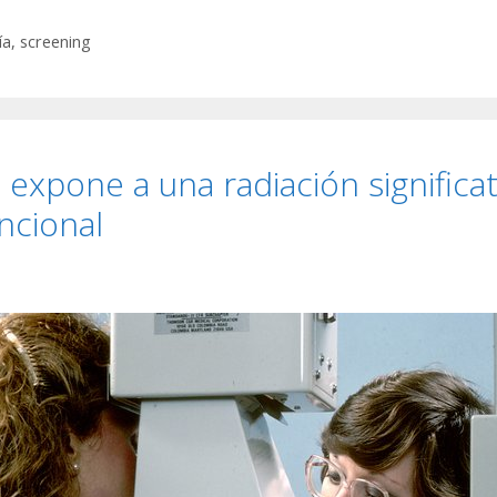
ía
,
screening
l expone a una radiación signifi
ncional