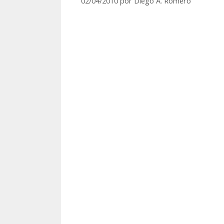
02/04/2010
por
Diego A. Romero