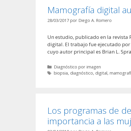
Mamografía digital a
28/03/2017
por
Diego A. Romero
Un estudio, publicado en la revist
digital. El trabajo fue ejecutado por
cuyo autor principal es Brian L. Spr
Categorías
Diagnóstico por imagen
Etiquetas
biopsia
,
diagnóstico
,
digital
,
mamograf
Los programas de de
importancia a las mu