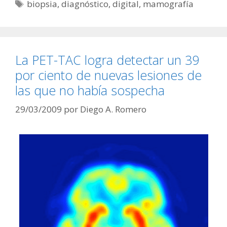
Etiquetas
biopsia
,
diagnóstico
,
digital
,
mamografía
La PET-TAC logra detectar un 39
por ciento de nuevas lesiones de
las que no había sospecha
29/03/2009
por
Diego A. Romero