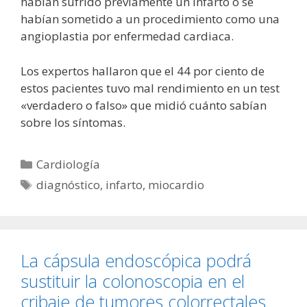
habían sufrido previamente un infarto o se
habían sometido a un procedimiento como una
angioplastia por enfermedad cardiaca.
Los expertos hallaron que el 44 por ciento de
estos pacientes tuvo mal rendimiento en un test
«verdadero o falso» que midió cuánto sabían
sobre los síntomas.
Categorías
Cardiología
Etiquetas
diagnóstico
,
infarto
,
miocardio
La cápsula endoscópica podrá
sustituir la colonoscopia en el
cribaje de tumores colorrectales