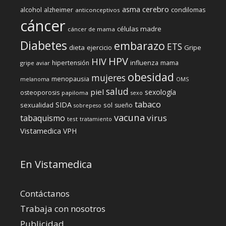
cerebro
asma
alcohol
condilomas
alzheimer
anticonceptivos
cáncer
células madre
cáncer de mama
Diabetes
embarazo
ETS
dieta
ejercicio
Gripe
HPV
HIV
influenza
hipertensión
mama
gripe aviar
obesidad
mujeres
menopausia
melanoma
OMS
salud
piel
sexología
osteoporosis
papiloma
sexo
tabaco
SIDA
sexualidad
sol
sueño
sobrepeso
vacuna
virus
tabaquismo
test
tratamiento
Vistamedica
VPH
En Vistamedica
Contáctanos
Trabaja con nosotros
Publicidad