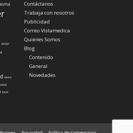
Contáctanos
asma
er
Trabaja con nosotros
Publicidad
Correo Vistamedica
Quienes Somos
 aviar
Blog
za
Contenido
General
Novedades
ud
sexo
peso
o
test
iciones
Privacidad
Política de Comentarios