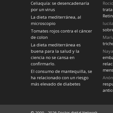
Celiaquía: se desencadenaría
Roci
por un virus
trata
Retin
La dieta mediterránea, al
microscopio
lucil
sobr
Tomates rojos contra el cáncer
de colon
Mari
tric
La dieta mediterránea es
buena para la salud y la
Nay
ciencia no se cansa en
emba
confirmarlo.
relac
mens
El consumo de mantequilla, se
ha relacionado con un riesgo
Anó
más elevado de diabetes
respu
anti
© 2000 - 2026 Doctor digital Network