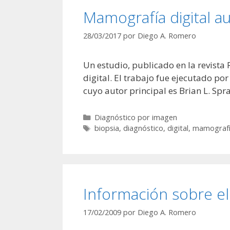
Mamografía digital a
28/03/2017
por
Diego A. Romero
Un estudio, publicado en la revist
digital. El trabajo fue ejecutado por
cuyo autor principal es Brian L. Spr
Categorías
Diagnóstico por imagen
Etiquetas
biopsia
,
diagnóstico
,
digital
,
mamograf
Información sobre el
17/02/2009
por
Diego A. Romero