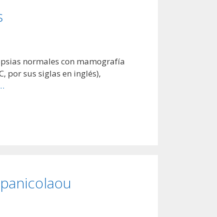
s
iopsias normales con mamografía
 por sus siglas en inglés),
…
apanicolaou