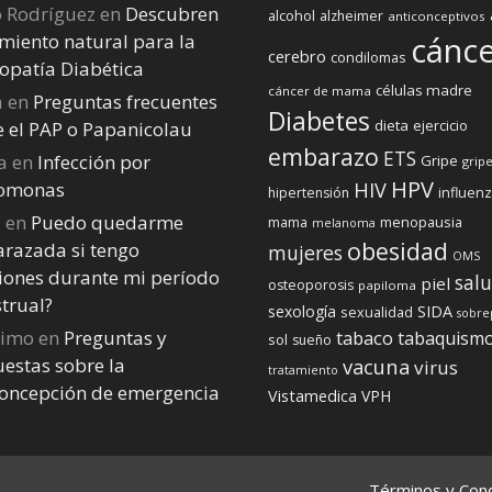
o Rodríguez
en
Descubren
alcohol
alzheimer
anticonceptivos
miento natural para la
cánc
cerebro
condilomas
opatía Diabética
células madre
cáncer de mama
a
en
Preguntas frecuentes
Diabetes
dieta
ejercicio
e el PAP o Papanicolau
embarazo
ETS
a
en
Infección por
Gripe
gripe
HPV
homonas
HIV
influen
hipertensión
a
en
Puedo quedarme
menopausia
mama
melanoma
obesidad
razada si tengo
mujeres
OMS
iones durante mi perí­odo
sal
piel
osteoporosis
papiloma
trual?
sexología
SIDA
sexualidad
sobre
nimo
en
Preguntas y
tabaco
tabaquism
sol
sueño
estas sobre la
vacuna
virus
tratamiento
concepción de emergencia
Vistamedica
VPH
Términos y Cond