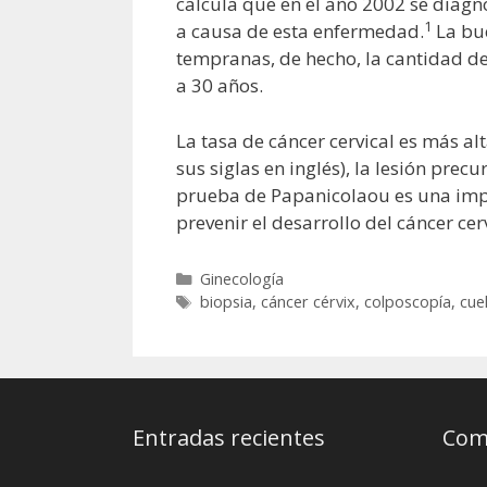
calcula que en el año 2002 se diag
1
a causa de esta enfermedad.
La bue
tempranas, de hecho, la cantidad de
a 30 años.
La tasa de cáncer cervical es más a
sus siglas en inglés), la lesión prec
prueba de Papanicolaou es una impo
prevenir el desarrollo del cáncer cerv
Categorías
Ginecología
Etiquetas
biopsia
,
cáncer cérvix
,
colposcopía
,
cue
Entradas recientes
Come