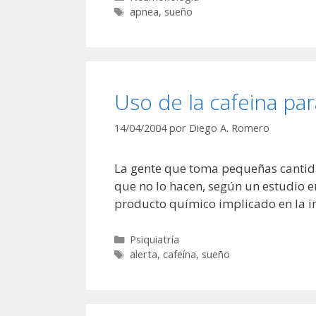
Etiquetas
apnea
,
sueño
Uso de la cafeina pa
14/04/2004
por
Diego A. Romero
La gente que toma pequeñas cantida
que no lo hacen, según un estudio en
producto químico implicado en la 
Categorías
Psiquiatría
Etiquetas
alerta
,
cafeína
,
sueño