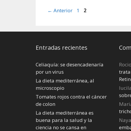
Página
Página
←
Anterior
1
2
Entradas recientes
Come
Celiaquía: se desencadenaría
Roci
por un virus
trata
Retin
La dieta mediterránea, al
microscopio
lucil
sobr
Tomates rojos contra el cáncer
de colon
Mari
tric
La dieta mediterránea es
buena para la salud y la
Nay
ciencia no se cansa en
emba