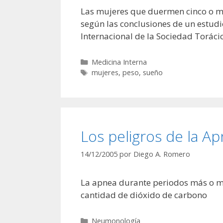
Las mujeres que duermen cinco o m
según las conclusiones de un estudi
Internacional de la Sociedad Toráci
Categorías
Medicina Interna
Etiquetas
mujeres
,
peso
,
sueño
Los peligros de la A
14/12/2005
por
Diego A. Romero
La apnea durante periodos más o me
cantidad de dióxido de carbono
Categorías
Neumonología