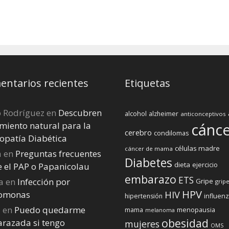
ntarios recientes
Etiquetas
o Rodríguez
en
Descubren
alcohol
alzheimer
anticonceptivos
miento natural para la
cánc
cerebro
condilomas
opatía Diabética
células madre
cáncer de mama
a
en
Preguntas frecuentes
Diabetes
dieta
ejercicio
e el PAP o Papanicolau
embarazo
ETS
a
en
Infección por
Gripe
gripe
HPV
homonas
HIV
influen
hipertensión
a
en
Puedo quedarme
menopausia
mama
melanoma
obesidad
razada si tengo
mujeres
OMS