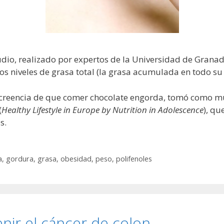
dio, realizado por expertos de la Universidad de Granad
os niveles de grasa total (la grasa acumulada en todo su
a creencia de que comer chocolate engorda, tomó como m
(
Healthy Lifestyle in Europe by Nutrition in Adolescence
), qu
s.
a
,
gordura
,
grasa
,
obesidad
,
peso
,
polifenoles
enir el cáncer de colon