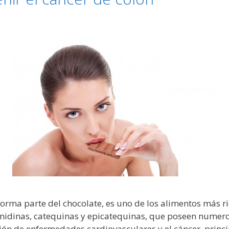
forma parte del chocolate, es uno de los alimentos más r
anidinas, catequinas y epicatequinas, que poseen numero
ión de enfermedades cardiovasculares y el cáncer, princi