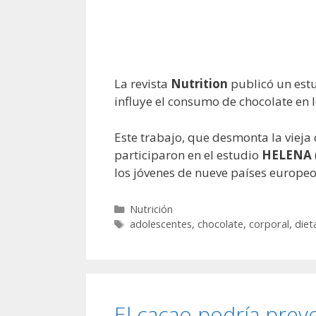
La revista
Nutrition
publicó un estu
influye el consumo de chocolate en l
Este trabajo, que desmonta la viej
participaron en el estudio
HELENA
los jóvenes de nueve países europeo
Categorías
Nutrición
Etiquetas
adolescentes
,
chocolate
,
corporal
,
diet
El cacao podría prev