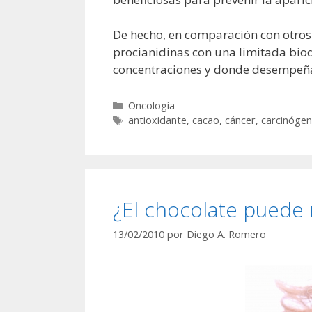
De hecho, en comparación con otros 
procianidinas con una limitada biod
concentraciones y donde desempeñan
Categorías
Oncología
Etiquetas
antioxidante
,
cacao
,
cáncer
,
carcinóge
¿El chocolate puede 
13/02/2010
por
Diego A. Romero