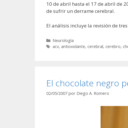
10 de abril hasta el 17 de abril de
de sufrir un derrame cerebral.
El análisis incluye la revisión de tr
Categorías
Neurología
Etiquetas
acv
,
antioxidante
,
cerebral
,
cerebro
,
ch
El chocolate negro po
02/05/2007
por
Diego A. Romero