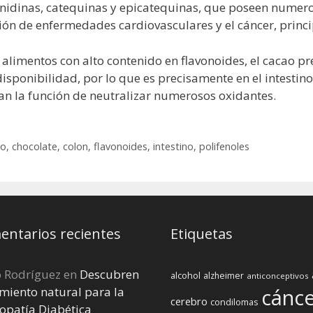
anidinas, catequinas y epicatequinas, que poseen numero
ión de enfermedades cardiovasculares y el cáncer, princi
alimentos con alto contenido en flavonoides, el cacao p
isponibilidad, por lo que es precisamente en el intesti
 la función de neutralizar numerosos oxidantes.
no
,
chocolate
,
colon
,
flavonoides
,
intestino
,
polifenoles
ntarios recientes
Etiquetas
o Rodríguez
en
Descubren
alcohol
alzheimer
anticonceptivos
miento natural para la
cánc
cerebro
condilomas
opatía Diabética