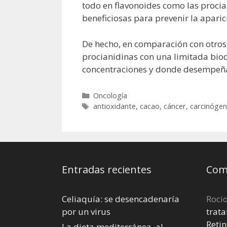
todo en flavonoides como las proci
beneficiosas para prevenir la aparic
De hecho, en comparación con otros 
procianidinas con una limitada biod
concentraciones y donde desempeñan
Categorías
Oncología
Etiquetas
antioxidante
,
cacao
,
cáncer
,
carcinóge
Entradas recientes
Come
Celiaquía: se desencadenaría
Roci
por un virus
trata
Retin
La dieta mediterránea, al