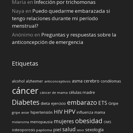
Maria
en
Infección por trichomonas
Naya
en
Puedo quedarme embarazada si
tengo relaciones durante mi perí­odo
menstrual?
Anónimo
en
Preguntas y respuestas sobre la
anticoncepción de emergencia
Etiquetas
cerebro
asma
alcohol
condilomas
alzheimer
anticonceptivos
cáncer
células madre
cáncer de mama
Diabetes
embarazo
ETS
dieta
ejercicio
Gripe
HPV
HIV
influenza
hipertensión
mama
gripe aviar
obesidad
mujeres
menopausia
melanoma
OMS
salud
piel
sexología
osteoporosis
papiloma
sexo