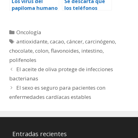
Los virus del
Se descarta que
papiloma humano
los teléfonos
y el cáncer:
móviles
preguntas y
aumenten el
respuestas
riesgo de sufrir
Categorías
Oncología
melanoma ocular
Etiquetas
antioxidante
,
cacao
,
cáncer
,
carcinógeno
,
chocolate
,
colon
,
flavonoides
,
intestino
,
polifenoles
El aceite de oliva protege de infecciones
bacterianas
El sexo es seguro para pacientes con
enfermedades cardíacas estables
Entradas recientes