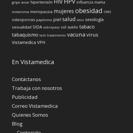
HPV
HIV
influenza
hipertensión
mama
gripe aviar
obesidad
mujeres
menopausia
melanoma
OMS
salud
piel
sexología
osteoporosis
papiloma
sexo
tabaco
SIDA
sexualidad
sol
sueño
sobrepeso
vacuna
virus
tabaquismo
test
tratamiento
Vistamedica
VPH
En Vistamedica
Contáctanos
Trabaja con nosotros
Publicidad
Correo Vistamedica
Quienes Somos
Blog
Contenido