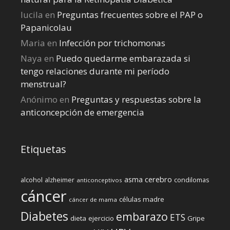
lucila
en
Preguntas frecuentes sobre el PAP o
Papanicolau
Maria
en
Infección por trichomonas
Naya
en
Puedo quedarme embarazada si
tengo relaciones durante mi perí­odo
menstrual?
Anónimo
en
Preguntas y respuestas sobre la
anticoncepción de emergencia
Etiquetas
cerebro
asma
alcohol
condilomas
alzheimer
anticonceptivos
cáncer
células madre
cáncer de mama
Diabetes
embarazo
ETS
dieta
ejercicio
Gripe