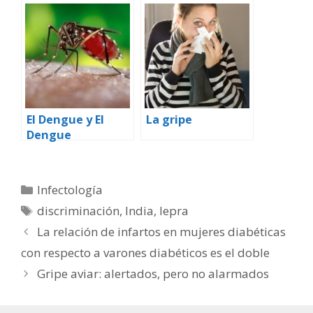
El Dengue y El
La gripe
Dengue
Hemorrágico
Categorías
Infectología
Etiquetas
discriminación
,
India
,
lepra
La relación de infartos en mujeres diabéticas
con respecto a varones diabéticos es el doble
Gripe aviar: alertados, pero no alarmados