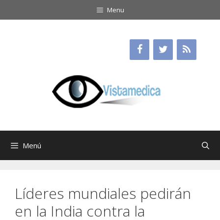
Saltar
Menu
al
contenido
Menú
Líderes mundiales pedirán
en la India contra la