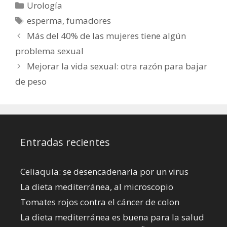
Categorías
Urología
que sólo el 15%
Etiquetas
esperma
,
fumadores
acude al médico
Más del 40% de las mujeres tiene algún
problema sexual
Mejorar la vida sexual: otra razón para bajar
de peso
Entradas recientes
Celiaquía: se desencadenaría por un virus
La dieta mediterránea, al microscopio
Tomates rojos contra el cáncer de colon
La dieta mediterránea es buena para la salud