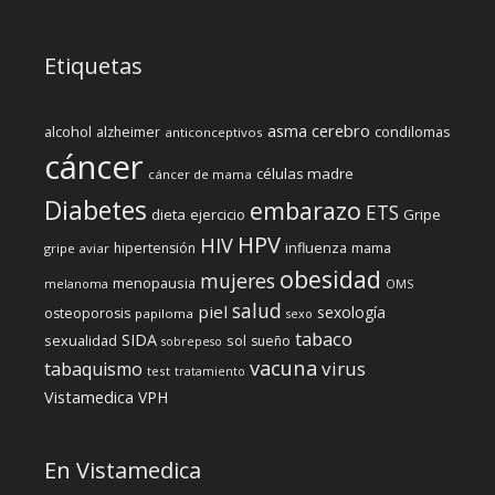
Etiquetas
cerebro
asma
alcohol
condilomas
alzheimer
anticonceptivos
cáncer
células madre
cáncer de mama
Diabetes
embarazo
ETS
dieta
ejercicio
Gripe
HPV
HIV
influenza
hipertensión
mama
gripe aviar
obesidad
mujeres
menopausia
melanoma
OMS
salud
piel
sexología
osteoporosis
papiloma
sexo
tabaco
SIDA
sexualidad
sol
sueño
sobrepeso
vacuna
virus
tabaquismo
test
tratamiento
Vistamedica
VPH
En Vistamedica