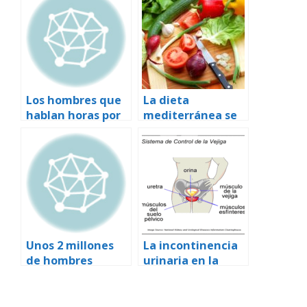
Los hombres que
La dieta
hablan horas por
mediterránea se
el móvil pueden
relaciona con una
ver deteriorada la
mejor movilidad
calidad de su
del esperma
esperma, según
un estudio
Unos 2 millones
La incontinencia
de hombres
urinaria en la
españoles sufren
mujer
problemas de
erección, de los