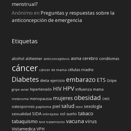
menstrual?
Anónimo
en
Preguntas y respuestas sobre la
anticoncepción de emergencia
Etiquetas
cerebro
asma
alcohol
condilomas
alzheimer
anticonceptivos
cáncer
células madre
cáncer de mama
Diabetes
embarazo
ETS
dieta
ejercicio
Gripe
HPV
HIV
influenza
hipertensión
mama
gripe aviar
obesidad
mujeres
menopausia
melanoma
OMS
salud
piel
sexología
osteoporosis
papiloma
sexo
tabaco
SIDA
sexualidad
sol
sueño
sobrepeso
vacuna
virus
tabaquismo
test
tratamiento
Vistamedica
VPH