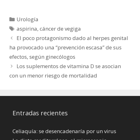
podría predecir la
mujer
progresión del
cáncer de
Categorías
Urología
próstata
Etiquetas
aspirina
,
cáncer de vegiga
El poco protagonismo dado al herpes genital
ha provocado una “prevención escasa” de sus
efectos, según ginecólogos
Los suplementos de vitamina D se asocian
con un menor riesgo de mortalidad
Entradas recientes
Celiaquía: se desencadenaría por un virus