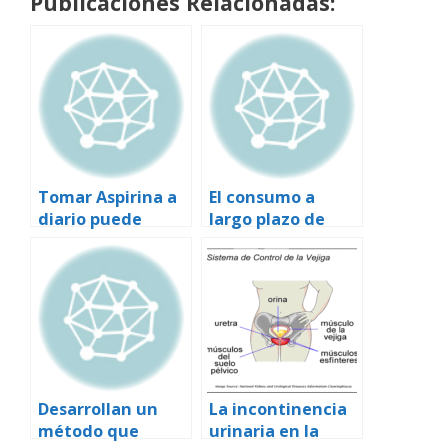
Publicaciones Relacionadas:
Tomar Aspirina a
El consumo a
diario puede
largo plazo de
prevenir los
aspirina previene
problemas de
el cáncer
hiperplasia de
colorrectal
próstata
Desarrollan un
La incontinencia
método que
urinaria en la