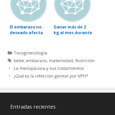
El embarazo no
Ganar más de 2
deseado afecta
kg al mes durante
anualmente a
el embarazo
más de 13
aumenta el riesgo
millones de
de hipertensión
Categorías
Tocoginecología
mujeres menores
Etiquetas
bebé
,
embarazo
,
maternidad
,
Nutrición
de 20 años en
todo el mundo
La menopausia y sus tratamientos
¿Qué es la infección genital por VPH?
Entradas recientes