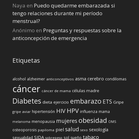
Naya
en
Puedo quedarme embarazada si
tengo relaciones durante mi perí­odo
menstrual?
Anónimo
en
Preguntas y respuestas sobre la
anticoncepción de emergencia
Etiquetas
cerebro
asma
alcohol
condilomas
alzheimer
anticonceptivos
cáncer
células madre
cáncer de mama
Diabetes
embarazo
ETS
dieta
ejercicio
Gripe
HPV
HIV
influenza
hipertensión
mama
gripe aviar
obesidad
mujeres
menopausia
melanoma
OMS
salud
piel
sexología
osteoporosis
papiloma
sexo
tabaco
SIDA
sexualidad
sol
sueño
sobrepeso