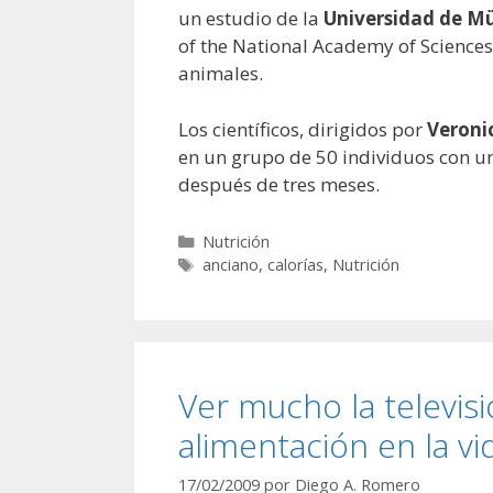
un estudio de la
Universidad de M
of the National Academy of Sciences
animales.
Los científicos, dirigidos por
Veroni
en un grupo de 50 individuos con u
después de tres meses.
Categorías
Nutrición
Etiquetas
anciano
,
calorías
,
Nutrición
Ver mucho la televisi
alimentación en la vi
17/02/2009
por
Diego A. Romero