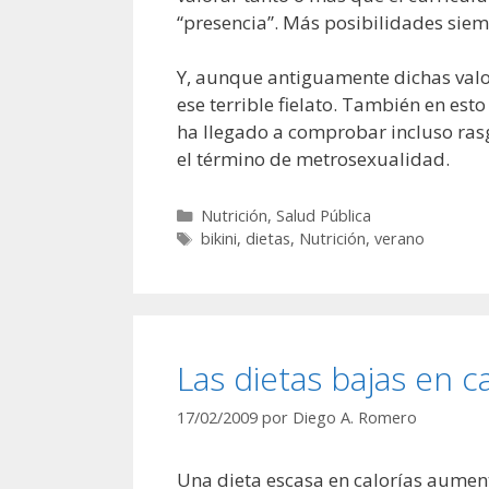
“presencia”. Más posibilidades sie
Y, aunque antiguamente dichas valor
ese terrible fielato. También en est
ha llegado a comprobar incluso ras
el término de metrosexualidad.
Categorías
Nutrición
,
Salud Pública
Etiquetas
bikini
,
dietas
,
Nutrición
,
verano
Las dietas bajas en 
17/02/2009
por
Diego A. Romero
Una dieta escasa en calorías aume