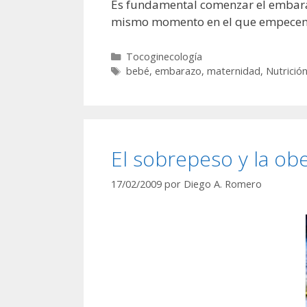
Es fundamental comenzar el embaraz
mismo momento en el que empecemo
Categorías
Tocoginecología
Etiquetas
bebé
,
embarazo
,
maternidad
,
Nutrició
El sobrepeso y la ob
17/02/2009
por
Diego A. Romero