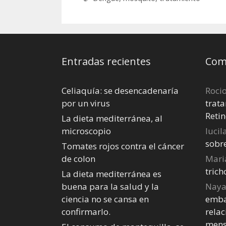
Entradas recientes
Come
Celiaquía: se desencadenaría
Roci
por un virus
trata
Retin
La dieta mediterránea, al
microscopio
lucil
sobr
Tomates rojos contra el cáncer
de colon
Mari
tric
La dieta mediterránea es
buena para la salud y la
Nay
ciencia no se cansa en
emba
confirmarlo.
relac
mens