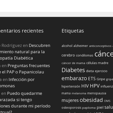
ntarios recientes
Etiquetas
o Rodríguez
en
Descubren
alcohol
alzheimer
anticonceptivos
miento natural para la
cánc
cerebro
condilomas
opatía Diabética
células madre
cáncer de mama
a
en
Preguntas frecuentes
Diabetes
dieta
ejercicio
e el PAP o Papanicolau
embarazo
ETS
a
en
Infección por
Gripe
gripe
HPV
homonas
HIV
influen
hipertensión
a
en
Puedo quedarme
menopausia
mama
melanoma
obesidad
razada si tengo
mujeres
OMS
iones durante mi perí­odo
sal
piel
osteoporosis
papiloma
trual?