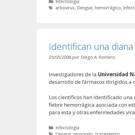
Categorías
Infectología
Etiquetas
arbovirus
,
Dengue
,
hemorrágico
,
infect
Identifican una diana
25/05/2008
por
Diego A. Romero
Investigadores de la
Universidad N
desarrollo de fármacos dirigidos a c
Los científicos han identificado un
fiebre hemorrágica asociada con est
para esta y otras enfermedades vira
Categorías
Infectología
Etiquetas
Dengue
,
mosquito
,
tratamiento