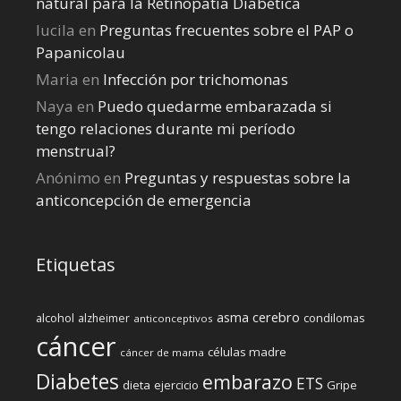
natural para la Retinopatía Diabética
lucila
en
Preguntas frecuentes sobre el PAP o
Papanicolau
Maria
en
Infección por trichomonas
Naya
en
Puedo quedarme embarazada si
tengo relaciones durante mi perí­odo
menstrual?
Anónimo
en
Preguntas y respuestas sobre la
anticoncepción de emergencia
Etiquetas
cerebro
asma
alcohol
condilomas
alzheimer
anticonceptivos
cáncer
células madre
cáncer de mama
Diabetes
embarazo
ETS
dieta
ejercicio
Gripe