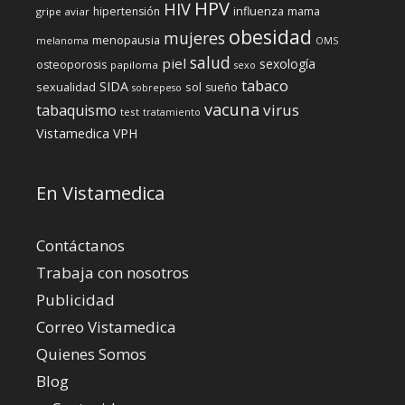
HPV
HIV
influenza
hipertensión
mama
gripe aviar
obesidad
mujeres
menopausia
melanoma
OMS
salud
piel
sexología
osteoporosis
papiloma
sexo
tabaco
SIDA
sexualidad
sol
sueño
sobrepeso
vacuna
virus
tabaquismo
test
tratamiento
Vistamedica
VPH
En Vistamedica
Contáctanos
Trabaja con nosotros
Publicidad
Correo Vistamedica
Quienes Somos
Blog