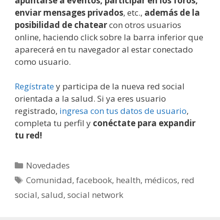
apuntarse a eventos, participar en los foros,
enviar mensages privados
, etc.,
además de la
posibilidad de chatear
con otros usuarios
online, haciendo click sobre la barra inferior que
aparecerá en tu navegador al estar conectado
como usuario.
Regístrate
y participa de la nueva red social
orientada a la salud. Si ya eres usuario
registrado,
ingresa con tus datos de usuario
,
completa tu perfil y
conéctate para expandir
tu red!
Categorías
Novedades
Etiquetas
Comunidad
,
facebook
,
health
,
médicos
,
red
social
,
salud
,
social network