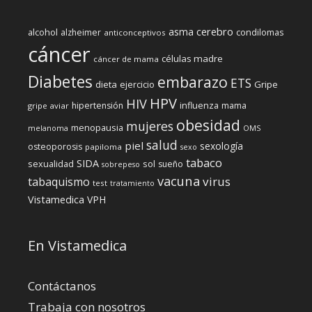
cerebro
asma
alcohol
condilomas
alzheimer
anticonceptivos
cáncer
células madre
cáncer de mama
Diabetes
embarazo
ETS
dieta
ejercicio
Gripe
HPV
HIV
influenza
hipertensión
mama
gripe aviar
obesidad
mujeres
menopausia
melanoma
OMS
salud
piel
sexología
osteoporosis
papiloma
sexo
tabaco
SIDA
sexualidad
sol
sueño
sobrepeso
vacuna
virus
tabaquismo
test
tratamiento
Vistamedica
VPH
En Vistamedica
Contáctanos
Trabaja con nosotros