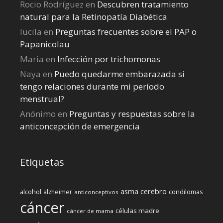
Rocio Rodríguez
en
Descubren tratamiento
natural para la Retinopatía Diabética
lucila
en
Preguntas frecuentes sobre el PAP o
Papanicolau
Maria
en
Infección por trichomonas
Naya
en
Puedo quedarme embarazada si
tengo relaciones durante mi perí­odo
menstrual?
Anónimo
en
Preguntas y respuestas sobre la
anticoncepción de emergencia
Etiquetas
cerebro
asma
alcohol
condilomas
alzheimer
anticonceptivos
cáncer
células madre
cáncer de mama