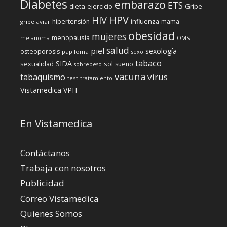
Diabetes
embarazo
ETS
dieta
ejercicio
Gripe
HPV
HIV
influenza
hipertensión
mama
gripe aviar
obesidad
mujeres
menopausia
melanoma
OMS
salud
piel
sexología
osteoporosis
papiloma
sexo
tabaco
SIDA
sexualidad
sol
sueño
sobrepeso
vacuna
virus
tabaquismo
test
tratamiento
Vistamedica
VPH
En Vistamedica
Contáctanos
Trabaja con nosotros
Publicidad
Correo Vistamedica
Quienes Somos