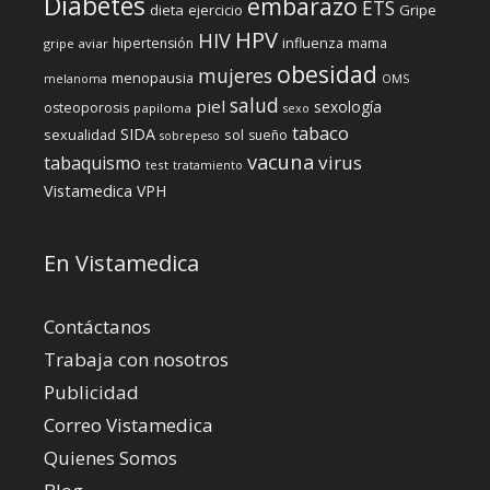
Diabetes
embarazo
ETS
dieta
ejercicio
Gripe
HPV
HIV
influenza
hipertensión
mama
gripe aviar
obesidad
mujeres
menopausia
melanoma
OMS
salud
piel
sexología
osteoporosis
papiloma
sexo
tabaco
SIDA
sexualidad
sol
sueño
sobrepeso
vacuna
virus
tabaquismo
test
tratamiento
Vistamedica
VPH
En Vistamedica
Contáctanos
Trabaja con nosotros
Publicidad
Correo Vistamedica
Quienes Somos