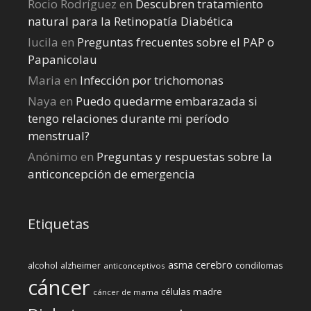
Rocio Rodríguez
en
Descubren tratamiento
natural para la Retinopatía Diabética
lucila
en
Preguntas frecuentes sobre el PAP o
Papanicolau
Maria
en
Infección por trichomonas
Naya
en
Puedo quedarme embarazada si
tengo relaciones durante mi perí­odo
menstrual?
Anónimo
en
Preguntas y respuestas sobre la
anticoncepción de emergencia
Etiquetas
cerebro
asma
alcohol
condilomas
alzheimer
anticonceptivos
cáncer
células madre
cáncer de mama