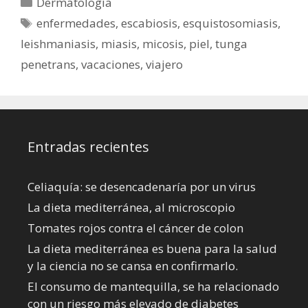
Categorías
Dermatología
Etiquetas
enfermedades
,
escabiosis
,
esquistosomiasis
,
leishmaniasis
,
miasis
,
micosis
,
piel
,
tunga
penetrans
,
vacaciones
,
viajero
Entradas recientes
Celiaquía: se desencadenaría por un virus
La dieta mediterránea, al microscopio
Tomates rojos contra el cáncer de colon
La dieta mediterránea es buena para la salud
y la ciencia no se cansa en confirmarlo.
El consumo de mantequilla, se ha relacionado
con un riesgo más elevado de diabetes