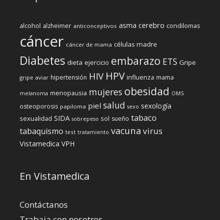
cerebro
asma
alcohol
condilomas
alzheimer
anticonceptivos
cáncer
células madre
cáncer de mama
Diabetes
embarazo
ETS
dieta
ejercicio
Gripe
HPV
HIV
influenza
hipertensión
mama
gripe aviar
obesidad
mujeres
menopausia
melanoma
OMS
salud
piel
sexología
osteoporosis
papiloma
sexo
tabaco
SIDA
sexualidad
sol
sueño
sobrepeso
vacuna
virus
tabaquismo
test
tratamiento
Vistamedica
VPH
En Vistamedica
Contáctanos
Trabaja con nosotros