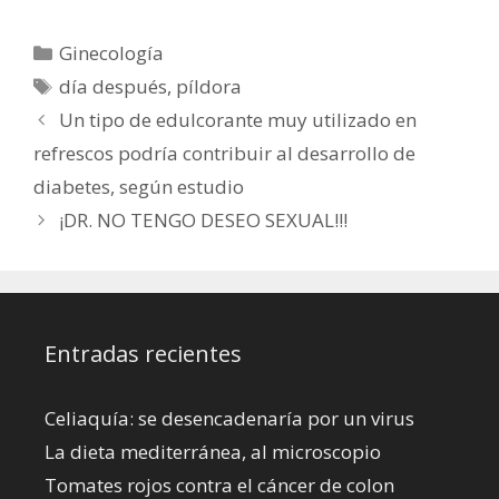
contar con
la supervivencia
prescripción y
materna
Categorías
Ginecología
asesoramiento
Etiquetas
día después
,
píldora
médico
Un tipo de edulcorante muy utilizado en
refrescos podría contribuir al desarrollo de
diabetes, según estudio
¡DR. NO TENGO DESEO SEXUAL!!!
Entradas recientes
Celiaquía: se desencadenaría por un virus
La dieta mediterránea, al microscopio
Tomates rojos contra el cáncer de colon