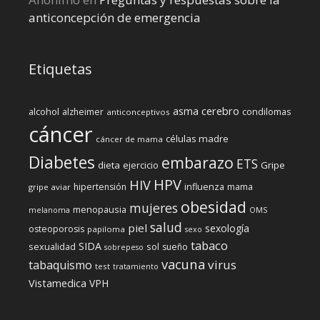
anticoncepción de emergencia
Etiquetas
cerebro
asma
alcohol
condilomas
alzheimer
anticonceptivos
cáncer
células madre
cáncer de mama
Diabetes
embarazo
ETS
dieta
ejercicio
Gripe
HPV
HIV
influenza
hipertensión
mama
gripe aviar
obesidad
mujeres
menopausia
melanoma
OMS
salud
piel
sexología
osteoporosis
papiloma
sexo
tabaco
SIDA
sexualidad
sol
sueño
sobrepeso
vacuna
virus
tabaquismo
test
tratamiento
Vistamedica
VPH