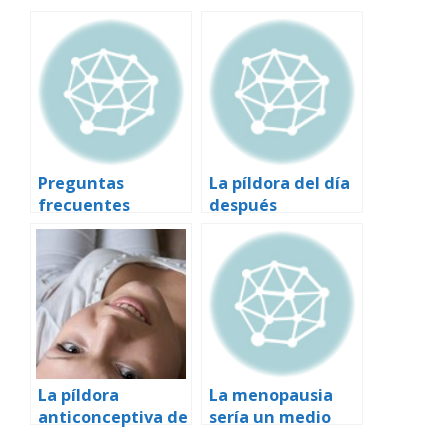
Preguntas
La píldora del día
frecuentes
después
acerca de los
métodos
anticonceptivos
La píldora
La menopausia
anticonceptiva de
sería un medio
emergencia ha de
para incrementar