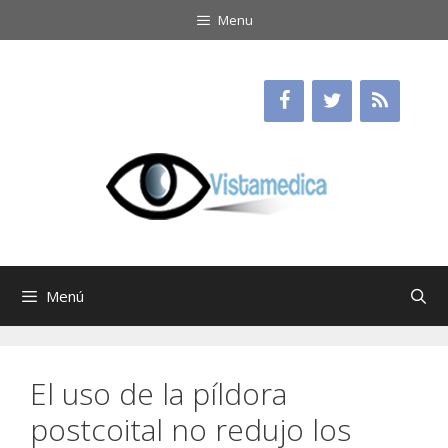
Saltar
Menu
al
contenido
Menú
El uso de la píldora
postcoital no redujo los