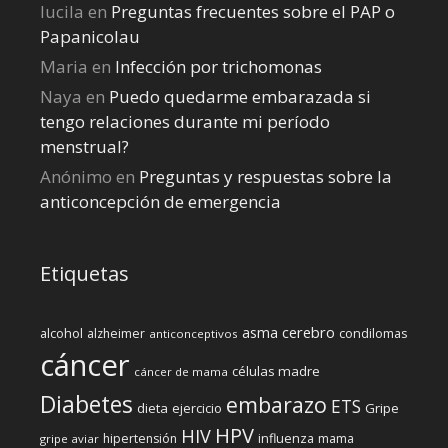
lucila
en
Preguntas frecuentes sobre el PAP o
Papanicolau
Maria
en
Infección por trichomonas
Naya
en
Puedo quedarme embarazada si
tengo relaciones durante mi perí­odo
menstrual?
Anónimo
en
Preguntas y respuestas sobre la
anticoncepción de emergencia
Etiquetas
cerebro
asma
alcohol
condilomas
alzheimer
anticonceptivos
cáncer
células madre
cáncer de mama
Diabetes
embarazo
ETS
dieta
ejercicio
Gripe
HPV
HIV
influenza
hipertensión
mama
gripe aviar