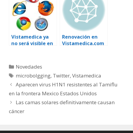
Vistamedica ya
Renovación en
no será visible en
Vistamedica.com
Internet Explorer
6
Categorías
Novedades
Etiquetas
microbolgging
,
Twitter
,
Vistamedica
Aparecen virus H1N1 resistentes al Tamiflu
en la frontera Mexico Estados Unidos
Las camas solares definitivamente causan
cáncer