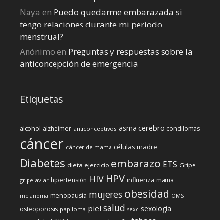
Naya
en
Puedo quedarme embarazada si
tengo relaciones durante mi perí­odo
menstrual?
Anónimo
en
Preguntas y respuestas sobre la
anticoncepción de emergencia
Etiquetas
cerebro
asma
alcohol
condilomas
alzheimer
anticonceptivos
cáncer
células madre
cáncer de mama
Diabetes
embarazo
ETS
dieta
ejercicio
Gripe
HPV
HIV
influenza
hipertensión
mama
gripe aviar
obesidad
mujeres
menopausia
melanoma
OMS
salud
piel
sexología
osteoporosis
papiloma
sexo