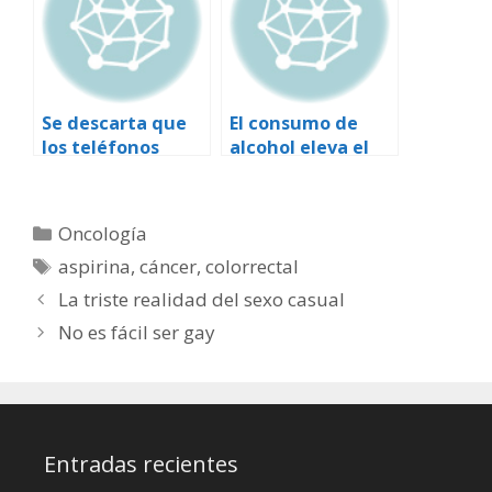
Se descarta que
El consumo de
los teléfonos
alcohol eleva el
móviles
riesgo de cáncer
aumenten el
en mujeres
riesgo de sufrir
Categorías
Oncología
melanoma ocular
Etiquetas
aspirina
,
cáncer
,
colorrectal
La triste realidad del sexo casual
No es fácil ser gay
Entradas recientes