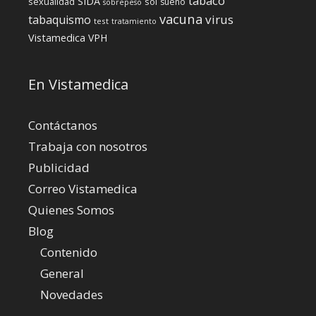
tabaco
SIDA
sexualidad
sol
sueño
sobrepeso
vacuna
virus
tabaquismo
test
tratamiento
Vistamedica
VPH
En Vistamedica
Contáctanos
Trabaja con nosotros
Publicidad
Correo Vistamedica
Quienes Somos
Blog
Contenido
General
Novedades