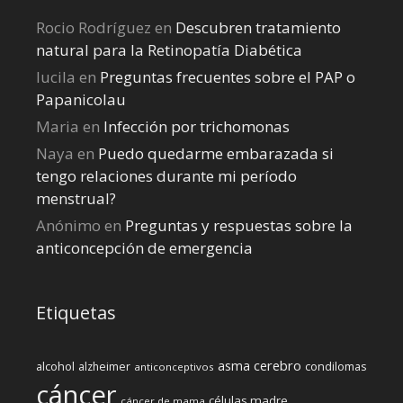
Rocio Rodríguez
en
Descubren tratamiento
natural para la Retinopatía Diabética
lucila
en
Preguntas frecuentes sobre el PAP o
Papanicolau
Maria
en
Infección por trichomonas
Naya
en
Puedo quedarme embarazada si
tengo relaciones durante mi perí­odo
menstrual?
Anónimo
en
Preguntas y respuestas sobre la
anticoncepción de emergencia
Etiquetas
cerebro
asma
alcohol
condilomas
alzheimer
anticonceptivos
cáncer
células madre
cáncer de mama