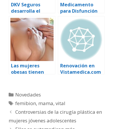
DKV Seguros
Medicamento
desarrolla el
para Disfunción
primer álbum del
Eréctil, el más
embarazo en
vendido del
Facebook
mercado
farmacéutico
Las mujeres
Renovación en
obesas tienen
Vistamedica.com
más probabilidad
de sufrir cáncer
de mama
Categorías
Novedades
Etiquetas
femibion
,
mama
,
vital
Controversias de la cirugía plástica en
mujeres jóvenes adolescentes