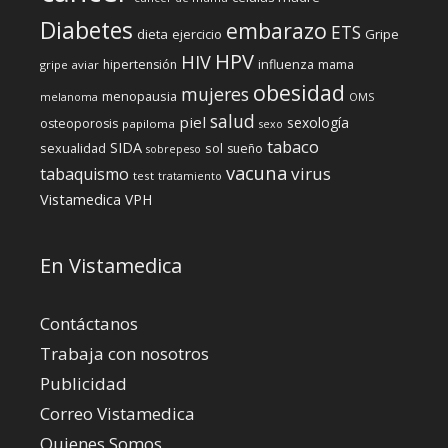
Diabetes
embarazo
ETS
dieta
ejercicio
Gripe
HPV
HIV
influenza
hipertensión
mama
gripe aviar
obesidad
mujeres
menopausia
melanoma
OMS
salud
piel
sexología
osteoporosis
papiloma
sexo
tabaco
SIDA
sexualidad
sol
sueño
sobrepeso
vacuna
virus
tabaquismo
test
tratamiento
Vistamedica
VPH
En Vistamedica
Contáctanos
Trabaja con nosotros
Publicidad
Correo Vistamedica
Quienes Somos