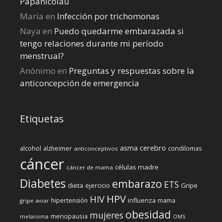
Papanicolau
Maria
en
Infección por trichomonas
Naya
en
Puedo quedarme embarazada si
tengo relaciones durante mi perí­odo
menstrual?
Anónimo
en
Preguntas y respuestas sobre la
anticoncepción de emergencia
Etiquetas
cerebro
asma
alcohol
condilomas
alzheimer
anticonceptivos
cáncer
células madre
cáncer de mama
Diabetes
embarazo
ETS
dieta
ejercicio
Gripe
HPV
HIV
influenza
hipertensión
mama
gripe aviar
obesidad
mujeres
menopausia
melanoma
OMS