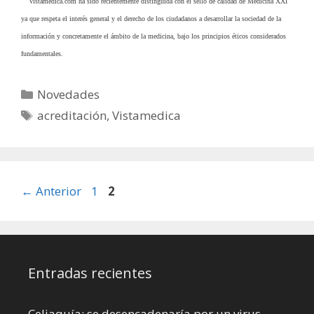
Vistamedica.com ha sido recientemente distinguida con el sello de calidad de Medicina XXI
ya que
respeta el interés general y el derecho de los ciudadanos a desarrollar la sociedad de la
información y concretamente el ámbito de la medicina, bajo los principios éticos considerados
fundamentales.
Categorías
Novedades
Etiquetas
acreditación
,
Vistamedica
Página
Página
←
Anterior
1
2
Entradas recientes
Celiaquía: se desencadenaría por un virus