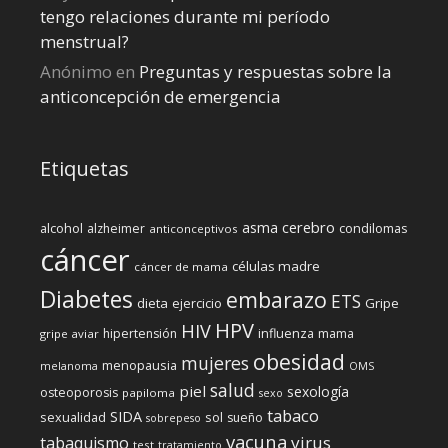
tengo relaciones durante mi perí­odo
menstrual?
Anónimo
en
Preguntas y respuestas sobre la
anticoncepción de emergencia
Etiquetas
cerebro
asma
alcohol
condilomas
alzheimer
anticonceptivos
cáncer
células madre
cáncer de mama
Diabetes
embarazo
ETS
dieta
ejercicio
Gripe
HPV
HIV
influenza
hipertensión
mama
gripe aviar
obesidad
mujeres
menopausia
melanoma
OMS
salud
piel
sexología
osteoporosis
papiloma
sexo
tabaco
SIDA
sexualidad
sol
sueño
sobrepeso
vacuna
virus
tabaquismo
test
tratamiento