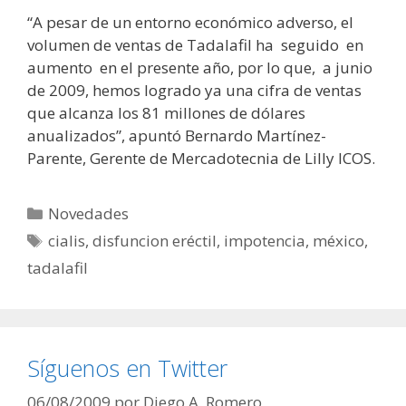
“A pesar de un entorno económico adverso, el
volumen de ventas de Tadalafil ha seguido en
aumento en el presente año, por lo que, a junio
de 2009, hemos logrado ya una cifra de ventas
que alcanza los 81 millones de dólares
anualizados”, apuntó Bernardo Martínez-
Parente, Gerente de Mercadotecnia de Lilly ICOS.
Categorías
Novedades
Etiquetas
cialis
,
disfuncion eréctil
,
impotencia
,
méxico
,
tadalafil
Síguenos en Twitter
06/08/2009
por
Diego A. Romero