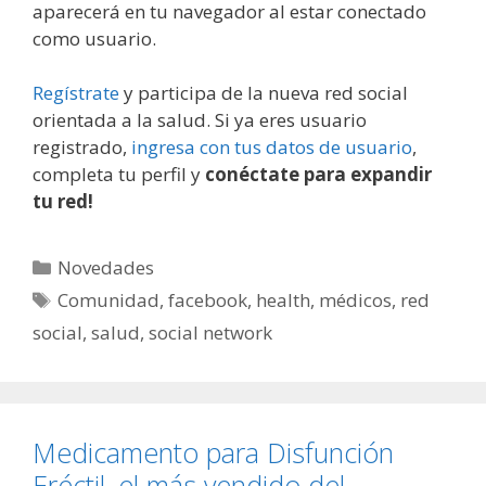
aparecerá en tu navegador al estar conectado
como usuario.
Regístrate
y participa de la nueva red social
orientada a la salud. Si ya eres usuario
registrado,
ingresa con tus datos de usuario
,
completa tu perfil y
conéctate para expandir
tu red!
Categorías
Novedades
Etiquetas
Comunidad
,
facebook
,
health
,
médicos
,
red
social
,
salud
,
social network
Medicamento para Disfunción
Eréctil, el más vendido del