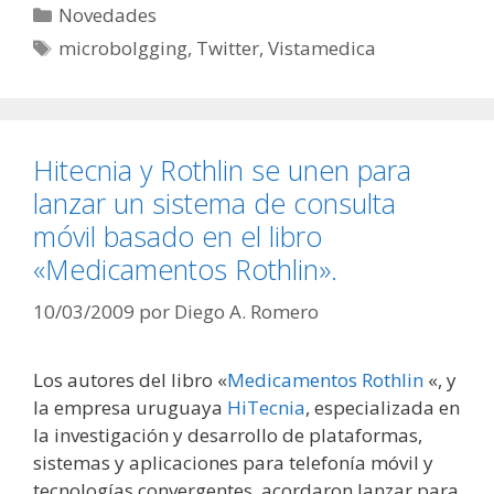
Categorías
Novedades
Etiquetas
microbolgging
,
Twitter
,
Vistamedica
Hitecnia y Rothlin se unen para
lanzar un sistema de consulta
móvil basado en el libro
«Medicamentos Rothlin».
10/03/2009
por
Diego A. Romero
Los autores del libro «
Medicamentos Rothlin
«, y
la empresa uruguaya
HiTecnia
, especializada en
la investigación y desarrollo de plataformas,
sistemas y aplicaciones para telefonía móvil y
tecnologías convergentes, acordaron lanzar para