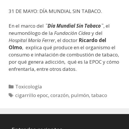
31 DE MAYO: DÍA MUNDIAL SIN TABACO.
En el marco del
¨Día Mundial Sin Tabaco¨
, el
neumonólogo de la
Fundación Cidea
y del
Hospital María Ferrer
, el doctor
Ricardo del
Olmo
, explica qué produce en el organismo el
consumo e inhalación de combustión de tabaco,
por qué genera adicción, qué es la EPOC y cómo
enfrentarla, entre otros datos.
Categorías
Toxicología
Etiquetas
cigarrillo epoc
,
corazón
,
pulmón
,
tabaco