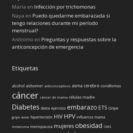
Maria
en
Infección por trichomonas
Naya
en
Puedo quedarme embarazada si
tengo relaciones durante mi perí­odo
menstrual?
Anónimo
en
Preguntas y respuestas sobre la
anticoncepción de emergencia
Etiquetas
cerebro
asma
alcohol
condilomas
alzheimer
anticonceptivos
cáncer
células madre
cáncer de mama
Diabetes
embarazo
ETS
dieta
ejercicio
Gripe
HPV
HIV
influenza
hipertensión
mama
gripe aviar
obesidad
mujeres
menopausia
melanoma
OMS