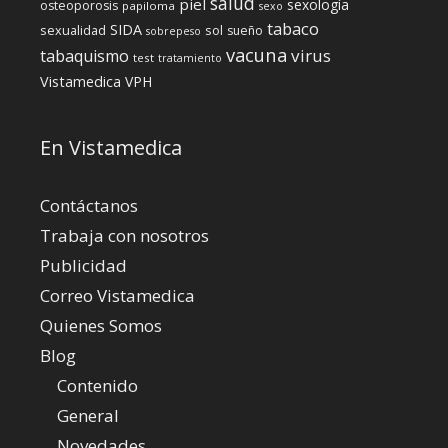
salud
piel
sexología
osteoporosis
papiloma
sexo
tabaco
SIDA
sexualidad
sol
sueño
sobrepeso
vacuna
virus
tabaquismo
test
tratamiento
Vistamedica
VPH
En Vistamedica
Contáctanos
Trabaja con nosotros
Publicidad
Correo Vistamedica
Quienes Somos
Blog
Contenido
General
Novedades