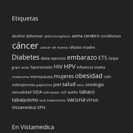
Etiquetas
cerebro
asma
alcohol
condilomas
alzheimer
anticonceptivos
cáncer
células madre
cáncer de mama
Diabetes
embarazo
ETS
dieta
ejercicio
Gripe
HPV
HIV
influenza
hipertensión
mama
gripe aviar
obesidad
mujeres
menopausia
melanoma
OMS
salud
piel
sexología
osteoporosis
papiloma
sexo
tabaco
SIDA
sexualidad
sol
sueño
sobrepeso
vacuna
virus
tabaquismo
test
tratamiento
Vistamedica
VPH
En Vistamedica