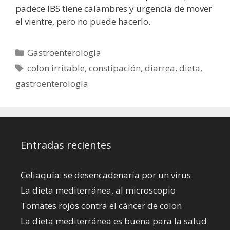
padece IBS tiene calambres y urgencia de mover
el vientre, pero no puede hacerlo.
Categorías
Gastroenterología
Etiquetas
colon irritable
,
constipación
,
diarrea
,
dieta
,
gastroenterología
Entradas recientes
Celiaquía: se desencadenaría por un virus
La dieta mediterránea, al microscopio
Tomates rojos contra el cáncer de colon
La dieta mediterránea es buena para la salud